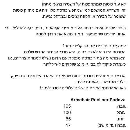
לא עוד כוסות שמתהפכות על השטיח ברגעי מתח!
זהו השדרוג המושלם למי שמחפש כורסת טלוויזיה עם מחזיק כוסות
ששומר על הבירה או הקפה יציבים ובמרחק נגיעה.
ריפוד יוקרתי ועמיד: דמוי העור אוורירי הקלאסית, הניקוי קל להפליא – כי
אנחנו יודעים שהפופקורן תמיד מוצא את הדרך למטה.
למה אתם חייבים את הריקליינר הזה?
הכורסה הזו היא לא רק רהיט, היא מרכז הבידור החדש שלכם.
היא מתאימה בתור כורסה מפנקת עם הדום נשלף למנוחת צהריים, או
כעמדת פיקוד לחובבי גיימינג שזקוקים ל-ריקליינר.
אם אתם מחפשים כורסת נוחות שהיא גם הצהרה עיצובית וגם פינוק
בלתי מתפשר – הגעתם ליעד.
ראו הוזהרתם: האורחים שלכם עלולים לסרב לעזוב!
Armchair Recliner Padova
גובה
105
עומק
100
רוחב
85
גובה (עד מושב)
47