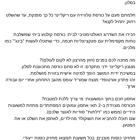
בסלון.
חלמתם פעם על כורסת טלוויזיה עם ריקליינר כל כך מפנקת, עד שהשלט
רחוק יתחיל לקנא?
הכירו את השדרוג האולטימטיבי לבית: כורסת קולנוע ביתי שמשלבת
נוחות מקסימלית עם פונקציונליות חכמה, כדי שתוכלו לעשות "בינג'" כמו
מלכים.
מה מחכה לכם בפנים (חוץ מהרצון לא לקום לעולם)?
מנגנון ריקליינר ידני מתקדם: זו לא סתם כורסה מתכווננת לסלון.
במשיכת ידית המושב הופך למיטה אישית בזווית מושלמת.
זהו פתרון אורטופדי מנצח שמוריד עומס מהגב התחתון אחרי יום עבודה
ארוך.
אחסון חכם בתוך המשענות: מי צריך ללכת למטבח?
הכורסה מצוידת ב-2 תאי אחסון עמוקים המסתתרים מתחת למשענות
הידיים (ממש כמו "דלתות" סודיות לאוצר שלכם).
שם תוכלו להחביא את השוקולד מהילדים, לאחסן את השלט או את
המטען.
מחזיקי כוסות מובנים: בכל משענת תמצאו מחזיק כוסות ייעודי.