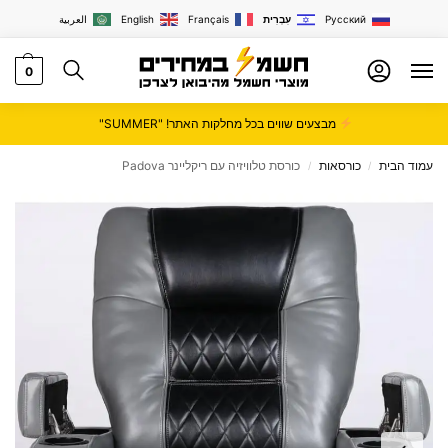
Русский
עִבְרִית
Français
English
العربية
0
מבצעים שווים בכל מחלקות האתר! "SUMMER"
עמוד הבית
כורסאות
כורסת טלוויזיה עם ריקליינר Padova
/
/