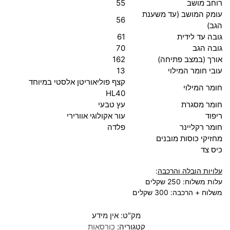
רוחב מושב
55
עומק המושב (עד משענת
56
הגב)
גובה עד לידית
61
גובה הגב
70
אורך (במצב פתיחה)
162
עובי חומר המילוי
13
קצף פוליאוריטן אלסטי במיוחד
חומר המילוי
HL40
חומר מסגרת
עץ טבעי
ריפוד
עור אקולוגי אוורירי
חומר רקליינר
פלדה
מחזיקי כוסות מובנים
כיס צד
עלויות הובלה והרכבה
:
עלות משלוח: 250 שקלים
משלוח + הרכבה: 300 שקלים
מק"ט:
אין מידע
קטגוריה:
כורסאות