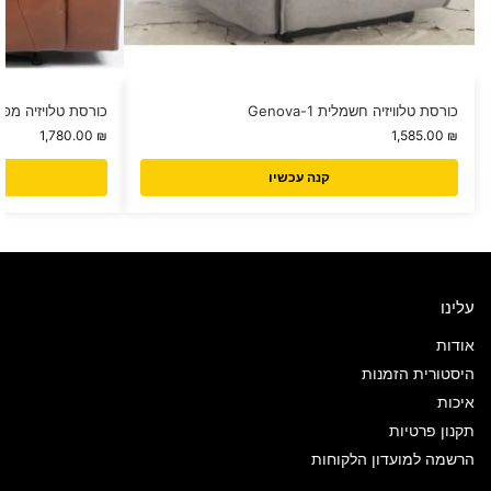
כורסת טלוויזיה חשמלית Genova-1
כורסת טלויזיה מפוארת 
1,780.00
₪
1,585.00
₪
קנה עכשיו
עלינו
אודות
היסטורית הזמנות
איכות
תקנון פרטיות
הרשמה למועדון הלקוחות