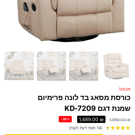
מבצע!
כורסת מסאג בד לונה פרימיום
שמנת דגם KD-7209
1,489.00
₪
-26%
1,999.00
₪
(
14
חוות דעת לקוח)