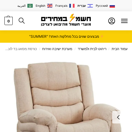
Русский
עִבְרִית
Français
English
العربية
0
מבצעים שווים בכל מחלקות האתר! "SUMMER"
עמוד הבית
ריהוט לבית ולמשרד
מערכת ישיבה ואירוח
כורסת מסאג בד לונה פרימיום שמנת דגם KD-7209
/
/
/