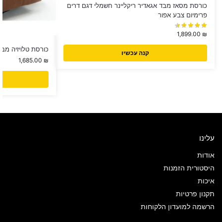
כורסת מסאז מבד אגאדיר ריקליינר חשמלי דגם דרים
פרימיום צבע אפור
1,899.00
₪
כורסת טלויזיה מבד rgamo
קנה עכשיו
1,685.00
₪
עלינו
אודות
היסטורית הזמנות
איכות
תקנון פרטיות
הרשמה למועדון הלקוחות