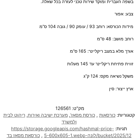
בשפה העברית ומוקד שירות טכני לעזרה בכל שאלה.
צבע: אפור
מידות הכורסא: רוחב 93 / עומק 90 / גובה 104 ס”מ
רוחב מושב: 48 ס”מ
אורך מלא במצב ריקליינר: 165 ס”מ
זווית פתיחת ריקליינר עד 145 מעלות
משקל נשיאה מקס: 124 ק”ג
ארץ ייצור: סין
מק"ט:
126561
קטגוריות:
כורסאות
,
כורסת מסאז’
,
מערכת ישיבה ואירוח
,
ריהוט לבית
ולמשרד
תגיות:
https://storage.googleapis.com/hashmal-price-
bucket/2025/12/לונה-5-600x605-1.webp
,
כורסאת מסאז בד