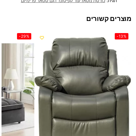
תגית:
כורסת מסאז עור קפיטונז’ דגם סטאר פרימיום
מוצרים קשורים
-29%
-13%