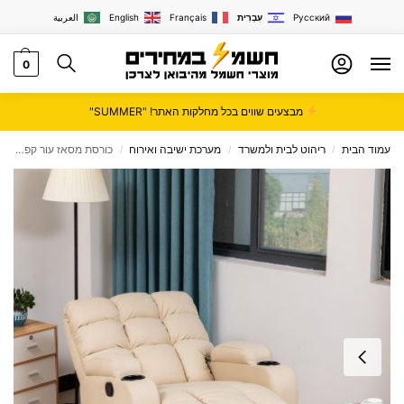
Русский
עִבְרִית
Français
English
العربية
0
מבצעים שווים בכל מחלקות האתר! "SUMMER"
עמוד הבית
ריהוט לבית ולמשרד
מערכת ישיבה ואירוח
כורסת מסאז עור קפיטונז’ דגם סטאר פרימיום
/
/
/