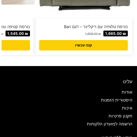
כורסת טלוויזיה עם ריקליינר – דגם Bari
כורסת קטיפה Lazio עם טעינת USB
1,545.00
₪
1,665.00
₪
0
₪
1,908.00
₪
קנה עכשיו
עלינו
אודות
היסטורית הזמנות
איכות
תקנון פרטיות
הרשמה למועדון הלקוחות