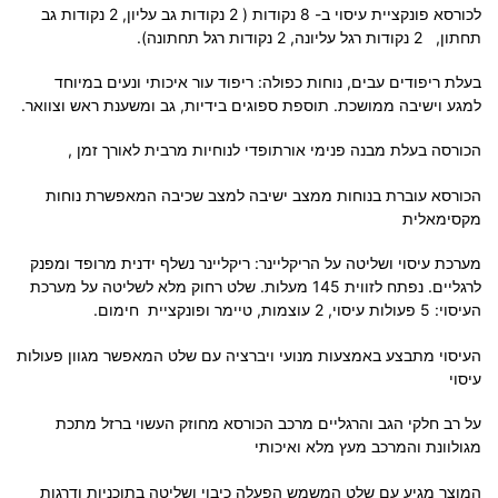
לכורסא פונקציית עיסוי ב- 8 נקודות ( 2 נקודות גב עליון, 2 נקודות גב
תחתון, 2 נקודות רגל עליונה, 2 נקודות רגל תחתונה).
בעלת ריפודים עבים, נוחות כפולה: ריפוד עור איכותי ונעים במיוחד
למגע וישיבה ממושכת. תוספת ספוגים בידיות, גב ומשענת ראש וצוואר.
הכורסה בעלת מבנה פנימי אורתופדי לנוחיות מרבית לאורך זמן ,
הכורסא עוברת בנוחות ממצב ישיבה למצב שכיבה המאפשרת נוחות
מקסימאלית
מערכת עיסוי ושליטה על הריקליינר: ריקליינר נשלף ידנית מרופד ומפנק
לרגליים. נפתח לזווית 145 מעלות. שלט רחוק מלא לשליטה על מערכת
העיסוי: 5 פעולות עיסוי, 2 עוצמות, טיימר ופונקציית חימום.
העיסוי מתבצע באמצעות מנועי ויברציה עם שלט המאפשר מגוון פעולות
עיסוי
על רב חלקי הגב והרגליים מרכב הכורסא מחוזק העשוי ברזל מתכת
מגולוונת והמרכב מעץ מלא ואיכותי
המוצר מגיע עם שלט המשמש הפעלה כיבוי ושליטה בתוכניות ודרגות