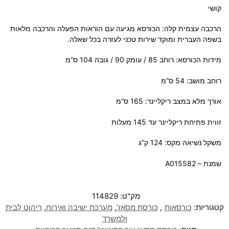
קושי
הרכבה עצמית קלה: הכורסא מגיעה עם הוראות הפעלה והרכבה מלאות
בשפה העברית ומוקד שירות טכני לעזרה בכל שאלה.
מידות הכורסא: רוחב 85 / עומק 90 / גובה 104 ס”מ
רוחב מושב: 54 ס”מ
אורך מלא במצב ריקליינר: 165 ס”מ
זווית פתיחת ריקליינר עד 145 מעלות
משקל נשיאה מקס: 124 ק”ג
שמנת – A015582
מק"ט:
114829
קטגוריות:
כורסאות
,
כורסת מסאז’
,
מערכת ישיבה ואירוח
,
ריהוט לבית
ולמשרד