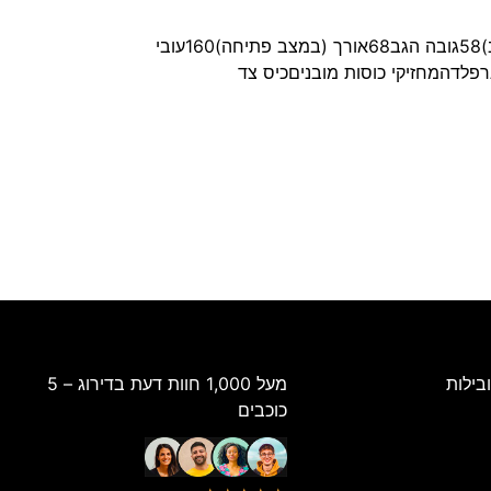
Armchair Recliner Luccaגובה103עומק97רוחב97גובה (עד מושב)46רוחב מושב54עומק המושב (עד משענת הגב)58גובה הגב68אורך (במצב פתיחה)160עובי
בילות
מעל 1,000 חוות דעת בדירוג – 5
כוכבים