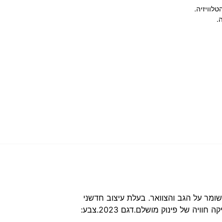
לוויזיה.
.
שומר על הגב והצוואר. בעלת עיצוב חדשני
ונקי.ספה נפתחת במיוחד לשכיבה מול הטלוויזיה.כיסא נשען אחורה והופך למיטה רכה.איכות ונוחות ללא תחרות…מעניקה חוויה של פינוק מושלם.דגם 2023.צבע: