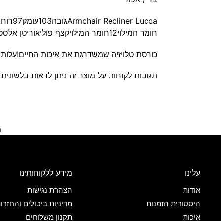
חומר המילוי12חומר המילויקצף פוליאוריטן אלסטי במיוחד HL40חומר מסגרתעץ טבעיריפודדמוי עור Airחומר רקליינרפלדהמחזיקי כוסות מובניםכיס צד
כורסת טלויזיה שמשדרגת את איכות החיים!עלות הובלה – 250 ש"ח.עלות הובלה והר
תגובות לקוחות על מוצר זה ניתן לראות בלשונית 
מ
עלינו
מידע ללקוחותינו
אודות
הצהרת נגישות
היסטורית הזמנות
מדיניות ביטולים והחזרו
איכות
תקנון משלוחים