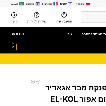
Русский
עִבְרִית
Français
English
العربية
החשבון שלי
שירות לקוחות
קופה
רי חשמל למטבח
ניקיון
0.00
₪
0
פנקת מבד אגאדיר
ור EL-KOL