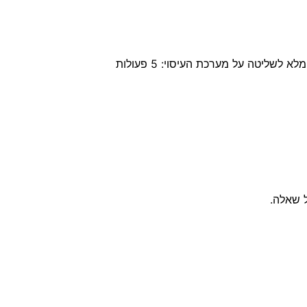
מערכת עיסוי ושליטה על הריקליינר: ריקליינר נשלף ידנית מרופד ומפנק לרגליים. נפתח לזווית 145 מעלות. שלט רחוק מלא לשליטה על מערכת העיסוי: 5 פעולות
 שאלה.