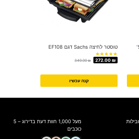
מתקן צמוד קיר LEXUS עד 55'
‏טוסטר לחיצה Sachs דגם EF108
272.00
₪
349.00
₪
קנה עכשיו
בילות
מעל 1,000 חוות דעת בדירוג – 5
כוכבים