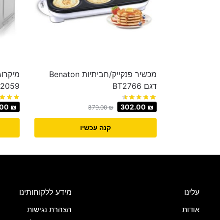
‏מכשיר פנקייק/חביתיות Benaton
דגם BT2766
T2059
.00
₪
302.00
₪
379.00
₪
קנה עכשיו
עלינו
מידע ללקוחותינו
אודות
הצהרת נגישות