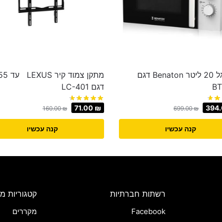
מיקרוגל 20 ליטר Benaton דגם
B
דגם LC-401
71.00
₪
394
160.00
₪
699.00
₪
קנה עכשיו
קנה עכשיו
רשתות חברתיות
קטגוריות מו
Facebook
מקררים