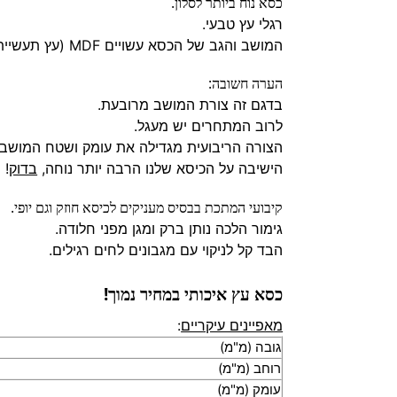
כסא נוח ביותר לסלון.
רגלי עץ טבעי.
המושב והגב של הכסא עשויים MDF (עץ תעשייתי) במילוי רך.
הערה חשובה:
בדגם זה צורת המושב מרובעת.
לרוב המתחרים יש מעגל.
הצורה הריבועית מגדילה את עומק ושטח המושב.
הישיבה על הכיסא שלנו הרבה יותר נוחה,
בדוק
!
קיבועי המתכת בבסיס מעניקים לכיסא חוזק וגם יופי.
גימור הלכה נותן ברק ומגן מפני חלודה.
הבד קל לניקוי עם מגבונים לחים רגילים.
כסא עץ איכותי במחיר נמוך!
מאפיינים עיקריים
:
גובה (מ"מ)
רוחב (מ"מ)
עומק (מ"מ)