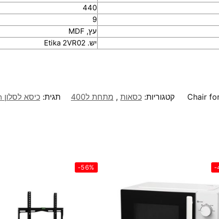
440
9
עץ, MDF
יש. Etika 2VR02
Chair fo
קטגוריות:
כסאות
,
מתחת ל400
תגית:
כיסא לסלון Alon
-56%
-