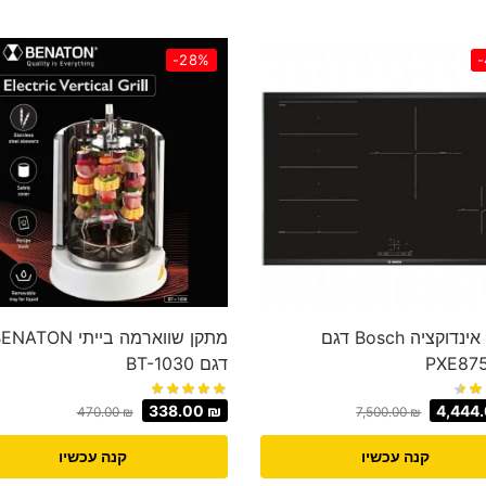
-28%
-
כיריים אינדוקציה Bosch דגם
מתקן שווארמה בייתי ATON
PXE87
דגם BT-1030
338.00
₪
4,444
470.00
₪
7,500.00
₪
קנה עכשיו
קנה עכשיו