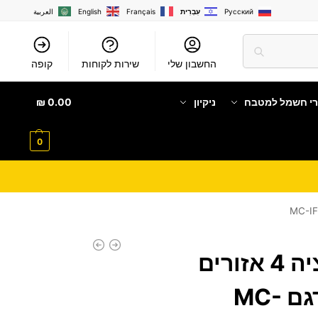
Русский
עִבְרִית
Français
English
العربية
החשבון שלי
שירות לקוחות
קופה
רי חשמל למטבח
ניקיון
0.00
₪
0
כיריים אינדוקציה 4 אזורים
MIDEA LITO דגם MC-