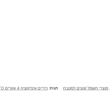
מוצרי חשמל קטנים למטבח
תגית:
כיריים אינדוקציה 4 אזורים MIDEA LITO דגם MC-IF6417B1-A