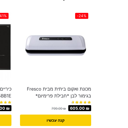
41%
-24%
מכונת ואקום ביתית מבית Fresco
בגימור לבן *חבילת פרימיום*
5BB1E
.00
₪
605.00
₪
799.00
₪
קנה עכשיו