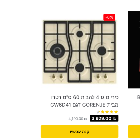
-6%
BEN
כיריים גז 4 להבות 60 ס"מ רטרו
מבית GORENJE דגם GW6D41
3,929.00
₪
4,190.00
₪
קנה עכשיו