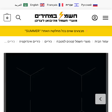
Русский
עִבְרִית
Français
English
العربية
0
מבצעים שווים בכל מחלקות האתר! "SUMMER"
עמוד הבית
מוצרי חשמל קטנים למטבח
כיריים
כיריים אינדוקציה
כיריים אינדוקציה 60 ס”מ מולטי זון TN64IA041B שחור זכוכית אאג AEG
/
/
/
/