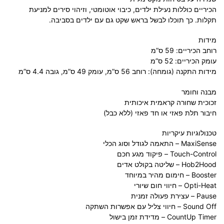
הכיריים כוללות נעילת ילדים, כיבוי אוטומטי, וזיהוי סירים למניעת
תקלות. כך תוכלו לבשל בראש שקט גם עם ילדים בסביבה.
מידות
רוחב הכיריים: 59 ס”מ
עומק הכיריים: 52 ס”מ
מידות התקנה (גומחה): רוחב 56 ס”מ, עומק 49 ס”מ, גובה 4.4 ס”מ
מבנה וחומר
זכוכית שחורה קראמית איכותית
חיבור תלת פאזי או חד פאזי (ללא כבל)
טכנולוגיות עיקריות
MaxiSense – התאמה לגודל וסוג הכלי
Touch-Control – פיקוד מגע חכם
Hob2Hood – שליטה בקולט אדים
Booster – חימום מהיר במיוחד
Opti-Heat – חיווי חום שיורי
Pause – עצירת פעולה זמנית
Sound Off – חיווי צליל עם אפשרות השתקה
CountUp Timer – מדידת זמן בישול