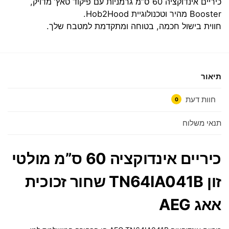
כיריים אינדוקציה 60 ס”מ גרמניות עם פיקוד טאץ’ מדויק,
Booster מהיר וטכנולוגיית Hob2Hood.
חווית בישול חכמה, בטוחה ומתקדמת למטבח שלך.
תיאור
חוות דעת
0
תנאי משלוח
כיריים אינדוקציה 60 ס”מ מולטי
זון TN64IA041B שחור זכוכית
אאג AEG