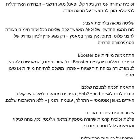
זכוכית שחורה עמידה, ניקוי קל, ופאנל מגע חדשני – הבחירה האידיאלית
למי שלא מוכן להתפשר על מראה וסדר.
שליטה מלאה בלחיצת אצבע
לוח המגע החדשני של AEG מאפשר לכם שליטה בכל אזור חימום בעזרת
לחצני פלוס ומינוס. אין צורך במאמץ – רק מגע עדין לכיוון מדויק של
הטמפרטורה הרצויה.
התחממות מיידית עם Booster
הכיריים כוללות פונקציית Booster בכל אזור חימום, המאפשרת להגיע
לטמפרטורה גבוהה תוך שניות – פתרון מושלם לרתיחה מיידית או טיגון
מהיר.
התאמה חכמה למטבח שלכם
הודות לטכנולוגיית Hob2Hood, הכיריים מסוגלות לשלוט על קולט
האדים באופן אוטומטי – התחלה, עוצמה ותזמון – ללא התערבות שלכם.
עיצוב זכוכית שחורה מודרני
פלטת זכוכית קרמית שחורה מספקת מראה אלגנטי ונקי, נוחה לניקוי
ומתאימה לכל מטבח מודרני.
שמירה על בטיחות מקסימלית