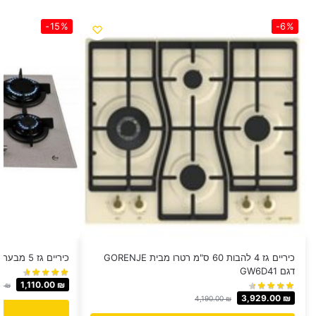
-15%
-6%
כיריים גז 4 להבות 60 ס"מ רטרו מבית GORENJE
כיריים גז 5 מבערים Sachs דגם EF570GS
דגם GW6D41
1,110.00
₪
00
₪
3,929.00
₪
4,190.00
₪