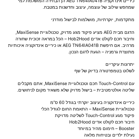
כיריים אינדוקציה AEG TN64IA041B הן הבחירה המושלמת למי
שמחפש שילוב של עוצמה, עיצוב וחדשנות במטבח.
מתקדמות, יוקרתיות, מושלמות לבישול מודרני
הדגם מבית AEG מציע פיקוד מגע מדויק, טכנולוגיית MaxiSense,
וחיבור חכם לקולט אדים Hob2Hood – הכל במראה זכוכית שחורה
מרהיב. אם חיפשת AEG TN64IA041B או כיריים אינדוקציה איכותיות
מתוצרת גרמניה – הגעת לדגם הנכון.
יתרונות עיקריים
לשלוט בטמפרטורה בדיוק של שף
עם Touch-Control חכם וטכנולוגיית MaxiSense, אתם מקבלים
שליטה אולטימטיבית – בישול מדויק שלא משאיר מקום לניחושים.
כיריים אינדוקציה בעיצוב יוקרתי בגודל 60 ס”מ
טכנולוגיית MaxiSense – התאמת החום לגודל הכלי
פיקוד מגע Touch-Control לשליטה מדויקת
חיבור חכם לקולט אדים Hob2Hood
Booster – חימום מהיר במיוחד
נעילת ילדים ובטיחות מלאה