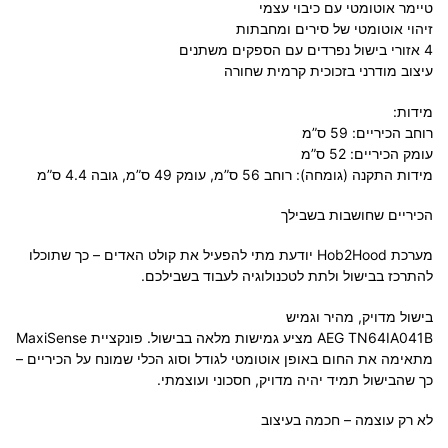
טיימר אוטומטי עם כיבוי עצמי
זיהוי אוטומטי של סירים ומחבתות
4 אזורי בישול נפרדים עם הספקים משתנים
עיצוב מודרני בזכוכית קרמית שחורה
מידות:
רוחב הכיריים: 59 ס”מ
עומק הכיריים: 52 ס”מ
מידות התקנה (גומחה): רוחב 56 ס”מ, עומק 49 ס”מ, גובה 4.4 ס”מ
הכיריים שחושבות בשבילך
מערכת Hob2Hood יודעת מתי להפעיל את קולט האדים – כך שתוכלו
להתרכז בבישול ולתת לטכנולוגיה לעבוד בשבילכם.
בישול מדויק, מהיר וגמיש
AEG TN64IA041B מציע גמישות מלאה בבישול. פונקציית MaxiSense
מתאימה את החום באופן אוטומטי לגודל וסוג הכלי שמונח על הכיריים –
כך שהבישול תמיד יהיה מדויק, חסכוני ועוצמתי.
לא רק עוצמה – חכמה בעיצוב