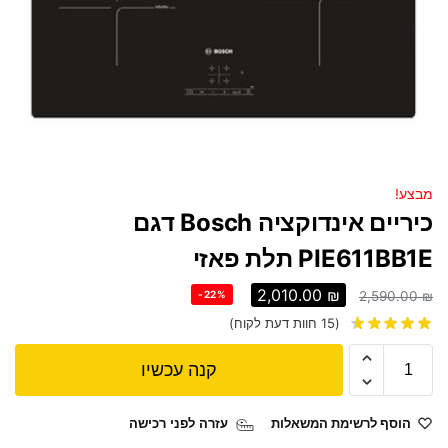
מבצע!
כיריים אינדוקציה Bosch דגם
PIE611BB1E תלת פאזי
2,010.00
₪
-22%
2,590.00
₪
(
15
חוות דעת לקוח)
קנה עכשיו
הוסף לרשימת המשאלות
עזרה לפני רכישה