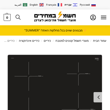
Русский
עִבְרִית
Français
English
العربية
0
מבצעים שווים בכל מחלקות האתר! "SUMMER"
עמוד הבית
מוצרי חשמל קטנים למטבח
כיריים
כיריים אינדוקציה
כיריים אינדוקציה Bosch דגם PIE611BB1E תלת פאזי
/
/
/
/