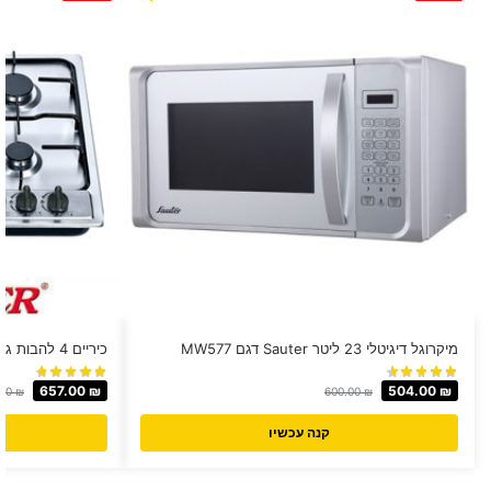
מיקרוגל דיגיטלי 23 ליטר Sauter דגם MW577
כיריים 4 להבות גז Muller/PEERLESS יבואן רשמי!
657.00
₪
504.00
₪
.00
₪
600.00
₪
קנה עכשיו