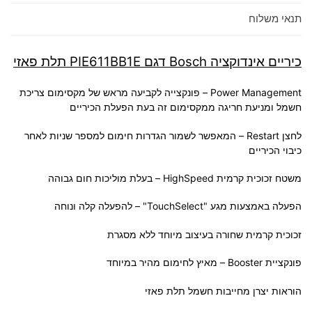
תנאי משלוח
כיריים אינדוקציה Bosch דגם PIE611BB1E תלת פאזי
Power Management – פונקצייה לקביעה מראש של מקסימום צריכת
חשמל ומניעת חריגה ממקסימום זה בעת הפעלת הכיריים
לחצן Restart – המאפשר לשמור הגדרות חימום למספר שניות לאחר
כיבוי הכיריים
משטח זכוכית קרמית HighSpeed – בעלת מוליכות חום גבוהה
הפעלה באמצעות מגע "TouchSelect" – להפעלה קלה ונוחה
זכוכית קרמית שחורה בעיצוב מיוחד ללא מסגרת
פונקציית Booster – מאיץ לחימום מהיר במיוחד
הוראות יצרן מחייבות חשמל תלת פאזי