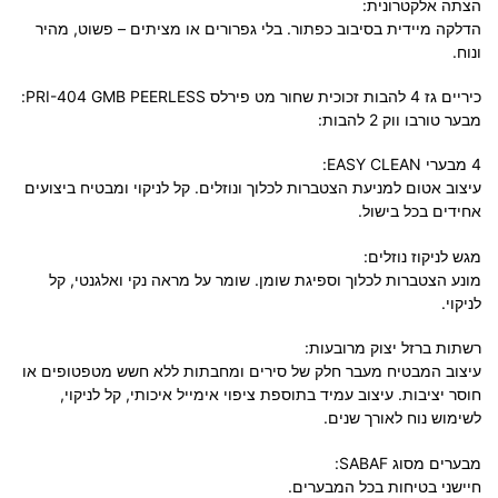
הצתה אלקטרונית:
הדלקה מיידית בסיבוב כפתור. בלי גפרורים או מציתים – פשוט, מהיר
ונוח.
כיריים גז 4 להבות זכוכית שחור מט פירלס PRI-404 GMB PEERLESS:
מבער טורבו ווק 2 להבות:
4 מבערי EASY CLEAN:
עיצוב אטום למניעת הצטברות לכלוך ונוזלים. קל לניקוי ומבטיח ביצועים
אחידים בכל בישול.
מגש לניקוז נוזלים:
מונע הצטברות לכלוך וספיגת שומן. שומר על מראה נקי ואלגנטי, קל
לניקוי.
רשתות ברזל יצוק מרובעות:
עיצוב המבטיח מעבר חלק של סירים ומחבתות ללא חשש מטפטופים או
חוסר יציבות. עיצוב עמיד בתוספת ציפוי אימייל איכותי, קל לניקוי,
לשימוש נוח לאורך שנים.
מבערים מסוג SABAF:
חיישני בטיחות בכל המבערים.