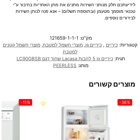
לידיעתכם חלק מנותני השירות מתנים את מתן האחריות בחיבור ע”י
טכנאי מוסמך מטעמן (ובתוספת תשלום) – אנא פנה לנותן השירות
לבירורים נוספים.
מק"ט:
121659-1-1-1
קטגוריות:
כיריים
,
כיריים גז
,
מוצרי חשמל למטבח
,
מוצרי חשמל קטנים
למטבח
תגית:
‏כיריים גז 5 להבות Lacasa שחור דגם LC90GBSB
מותג:
PEERLESS
מוצרים קשורים
-11%
-38%