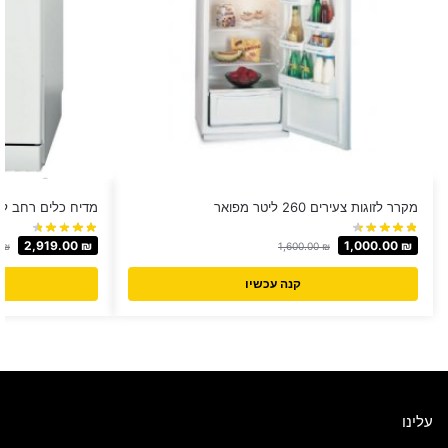
מקרר לזוגות צעירים ‏260 ‏ליטר מפואר
מדיח כלים רחב לבן BOSCH דגם 0D62
2,919.00
₪
1,000.00
₪
0
₪
1,600.00
₪
קנה עכשיו
עלינו