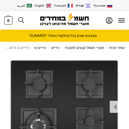
Русский
עִבְרִית
Français
English
العربية
0
מבצעים שווים בכל מחלקות האתר! "SUMMER"
עמוד הבית
מוצרי חשמל קטנים למטבח
כיריים
כיריים גז
כיריים גז 4 להבות זכוכית שחור מט PEERLESS PRI-404 GMB
/
/
/
/