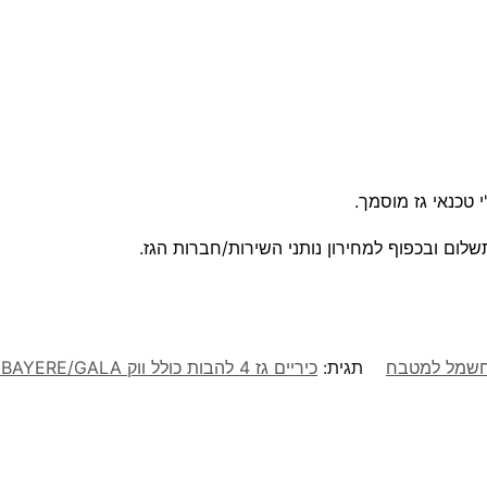
 טכנאי גז מוסמך.
שלום ובכפוף למחירון נותני השירות/חברות הגז.
חשמל למטבח
תגית:
כיריים גז 4 להבות כולל ווק BAYERE/GALA כפרי דגם SMF-BAH604