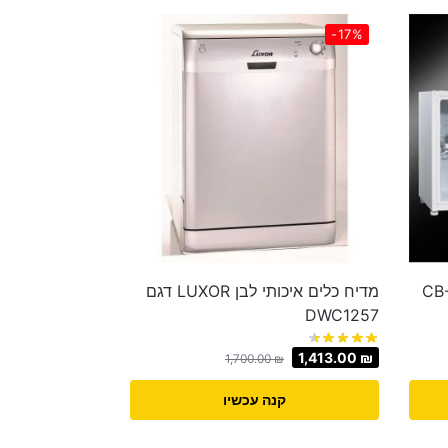
-17%
ר GoldLine ‏50 ‏ליטר דגם CB-
מדיח כלים איכותי לבן LUXOR דגם
DWC1257
1,413.00
₪
1,700.00
₪
קנה עכשיו