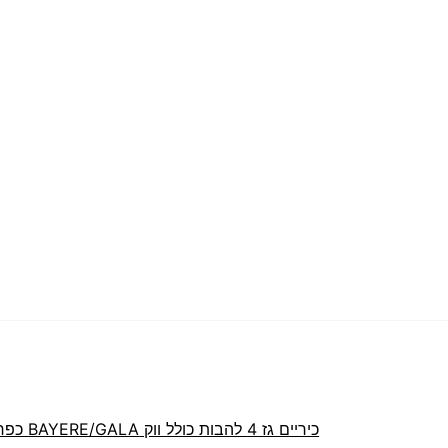
כיריים גז 4 להבות כולל ווק BAYERE/GALA כפרי דגם SMF-BAH604