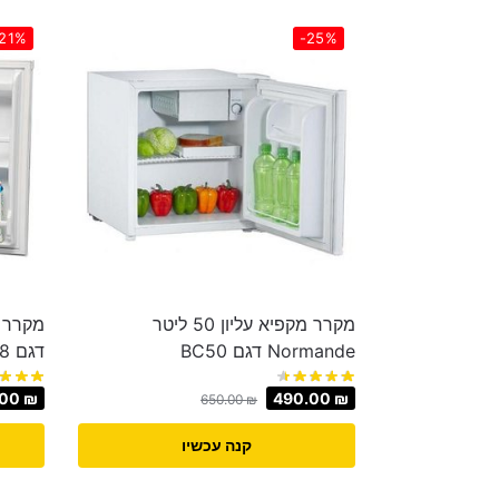
21%
-25%
מקרר מקפיא עליון ‏50 ‏ליטר
Normande דגם BC50
דגם CB138
.00
₪
490.00
₪
650.00
₪
קנה עכשיו