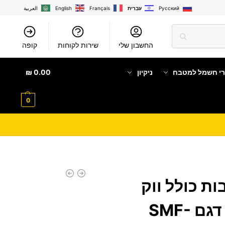
Русский
עִבְרִית
Français
English
العربية
החשבון שלי
שירות לקוחות
קופה
רי חשמל למטבח
ניקיון
0.00
₪
0
גז 4 להבות כולל ווק
BAYERE כפרי דגם SMF-