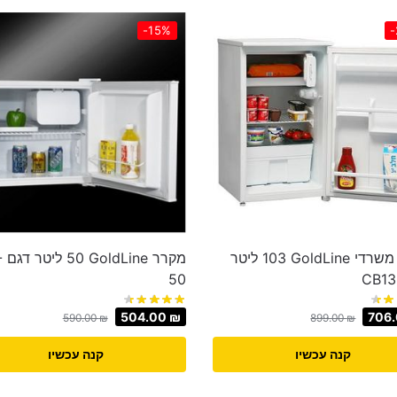
-15%
-
מקרר משרדי GoldLine ‏103 ‏ליטר
מקר
50
504.00
₪
706
590.00
₪
899.00
₪
קנה עכשיו
קנה עכשיו