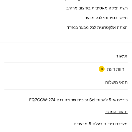
רשת יציקה מאסיבית בעיצוב מרהיב
חיישן בטיחותי לכל מבער
הצתה אלקטרונית לכל מבער בנפרד
תיאור
חוות דעת
8
תנאי משלוח
כיריים גז 5 להבות Sol זכוכית שחורה דגם FQ7GCW-274
תיאור המוצר
מערכת כיריים בעלת 5 מבערים