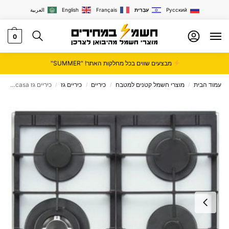
Русский
עִבְרִית
Français
English
العربية
0
מבצעים שווים בכל מחלקות האתר! "SUMMER"
עמוד הבית
מוצרי חשמל קטנים למטבח
כיריים
כיריים גז
‏כיריים גז Lacasa דגם LCV60GW/B
/
/
/
/