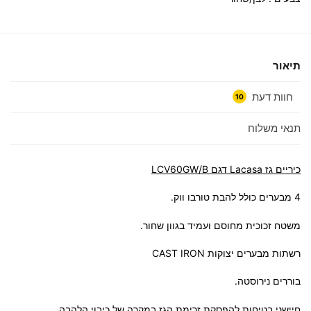
תיאור
חוות דעת
10
תנאי משלוח
‏כיריים גז Lacasa דגם LCV60GW/B
4 מבערים כולל להבת טורבו ווק.
משטח זכוכית מחוסם ועמיד בגוון שחור.
רשתות מבערים יצוקות CAST IRON
בוררים נירוסטה.
חיישני בטיחות להפסקת זרימת הגז במקרה של כיבוי הלהבה.