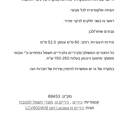
הצתה אלקטרונית לכל מבער.
ראשי גז בשני חלקים לניקוי מהיר.
צבעים שחור/לבן
מידות חיצוניות: רוחב: 60 ס"מ עומק: 52.3 ס"מ
כל התנורים המשולבים/כיריים גז/כיריים חשמל נפתחים ע"י טכנאי
מוסמך מתאם היבואן בעלות 150-250 ש"ח.
במקרה של גז יש אפשרות להזמין שירות של חברות הגז.
מק"ט:
69453
קטגוריות:
כיריים
,
כיריים גז
,
מוצרי חשמל למטבח
תגית:
כיריים גז Lacasa דגם LCV60GW/B