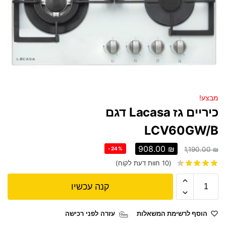
מבצע!
‏כיריים גז Lacasa דגם
LCV60GW/B
908.00
₪
-24%
1,190.00
₪
(
10
חוות דעת לקוח)
קנה עכשיו
הוסף לרשימת המשאלות
עזרה לפני רכישה