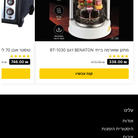
מתקן שווארמה בייתי BENATON דגם BT-1030
טוסטר אובן 70 ליטר Luxor דגם TO70
746.00
₪
338.00
₪
.00
₪
470.00
₪
קנה עכשיו
עלינו
אודות
היסטורית הזמנות
איכות