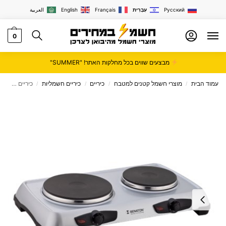
Русский
עִבְרִית
Français
English
العربية
0
מבצעים שווים בכל מחלקות האתר! "SUMMER"
עמוד הבית
מוצרי חשמל קטנים למטבח
כיריים
כיריים חשמליות
כיריים חשמליות כפולות BENATON דגם BT5260
/
/
/
/