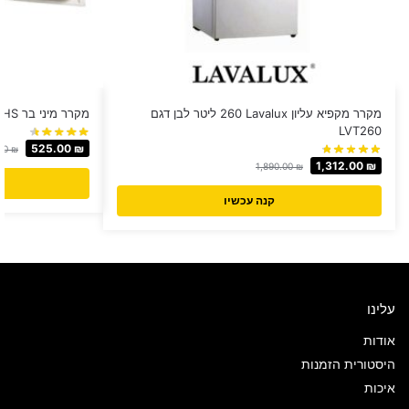
מקרר מקפיא עליון Lavalux ‏260 ‏ליטר לבן דגם
מקרר מיני בר SACHS זק"ש BC50
LVT260
525.00
₪
00
₪
1,312.00
₪
1,890.00
₪
קנה עכשיו
עלינו
אודות
היסטורית הזמנות
איכות