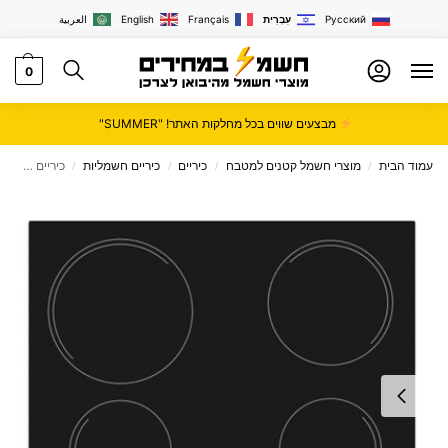
Русский
עִבְרִית
Français
English
العربية
0
מבצעים שווים בכל מחלקות האתר! "SUMMER"
עמוד הבית
מוצרי חשמל קטנים למטבח
כיריים
כיריים חשמליות
כיריים חשמליות Candy דגם CH64CCB
/
/
/
/