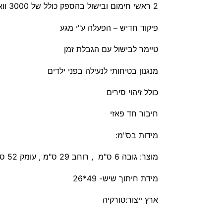
2 ראשי חימום ובישול בהספק כולל של 3000 וואט משטח זכוכית ברוחב כ 30- ס"מ
פיקוד חדיש – הפעלה ע"י מגע
טיימר לבישול עם הגבלת זמן
מנגנון בטיחותי לנעילה בפני ילדים
כולל זיהוי סירים
חיבור חד פאזי
מידות בס"מ:
מוצר: גובה 6 ס"מ , רוחב 29 ס"מ , עומק 52 ס"מ משקל: 4.7 ק"ג
מידת חיתוך שיש- 49*26
ארץ ייצור:טורקיה