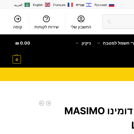
Русский
עִבְרִית
Français
English
العربية
החשבון שלי
שירות לקוחות
קופה
רי חשמל למטבח
ניקיון
0.00
₪
0
כיריים קרמיות דומינו MASIMO