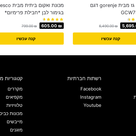
כיריים גז מבית gorenje דגם
מכונת ואקום ביתית מבי
GCW7
בגימור לבן *חבילת פרימיום*
605.00
₪
5,695
799.00
₪
6,490.00
₪
קנה עכשיו
קנה עכשיו
רשתות חברתיות
קטגוריות מו
Facebook
מקררים
ת
Instagram
מקפיאים
Youtube
טלוויזיות
מכונות כביס
מייבשים
מזגנים