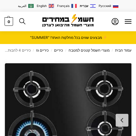
Русский
עִבְרִית
Français
English
العربية
0
מבצעים שווים בכל מחלקות האתר! "SUMMER"
עמוד הבית
מוצרי חשמל קטנים למטבח
כיריים
כיריים גז
כיריים 4 להבות ZANUSSI זכוכית שחורה דגם ZGO68420BA
/
/
/
/