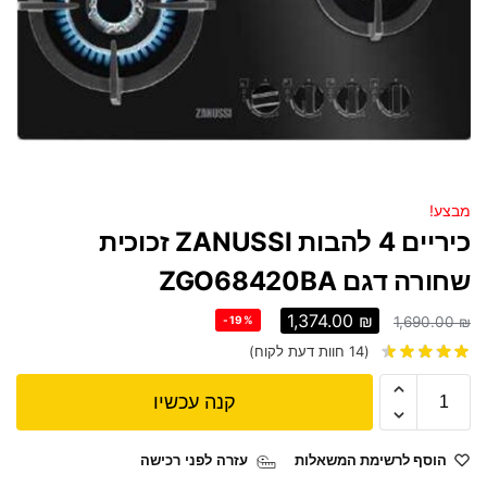
מבצע!
כיריים 4 להבות ZANUSSI זכוכית
שחורה דגם ZGO68420BA
1,374.00
₪
-19%
1,690.00
₪
(
14
חוות דעת לקוח)
קנה עכשיו
הוסף לרשימת המשאלות
עזרה לפני רכישה