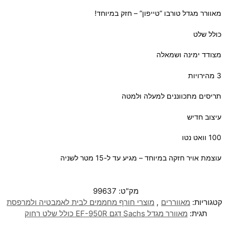
מאוורר מגדל טורבו “טייפון” – חזק במיוחד!
כולל שלט
מצודד ימינה ושמאלה
3 מהירויות
תריסים מתכווננים למעלה ולמטה
עיצוב חדיש
100 וואט נטו
עוצמת אויר חזקה במיוחד – מגיע עד ל-15 מטר לשניה
מק"ט:
99637
קטגוריות:
מאווררים
,
מוצרי חורף מחממים לבית לאמבטיה ולמרפסת
תגית:
מאוורר מגדל Sachs דגם EF-950R כולל שלט רחוק