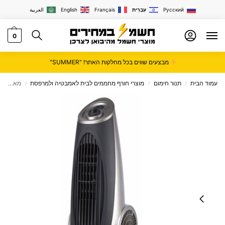
Русский
עִבְרִית
Français
English
العربية
0
מבצעים שווים בכל מחלקות האתר! "SUMMER"
עמוד הבית
תנור חימום
מוצרי חורף מחממים לבית לאמבטיה ולמרפסת
מאוורר מגדל Sachs דגם EF-950R כולל שלט רחוק
/
/
/