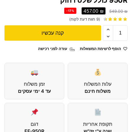
950R כולל שלט רחוק
457.00
₪
-17%
549.00
₪
(
9
חוות דעת לקוח)
קנה עכשיו
הוסף לרשימת המשאלות
עזרה לפני רכישה
עלות המשלוח
זמן משלוח
משלוח חינם
עד 4 ימי עסקים
תקופת אחריות
דגם
שנה ע"י זק"ש
EF-950R