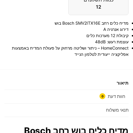
12
מדיח כלים ‏רחב Bosch SMV2ITX16E בוש
דירוג אנרגיה A
קיבולת 12 מערכות כלים
עוצמת רעש: 48dB
HomeConnect – ניתור ושליטה מרחוק על פעולת המדיח באמצעות
אפליקציה ייעודית לטלפון הנייד
תיאור
חוות דעת
0
תנאי משלוח
מדיח כלים בוש ‏רחב Bosch