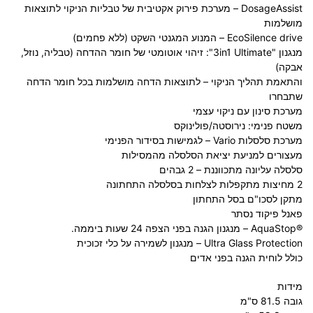
DosageAssist – מערכת פירוק אקטיבית של טבליות הניקוי לתוצאות
מושלמות
EcoSilence drive – המנוע המגנטי השקט (ללא פחמים)
מנגנון "3in1 Ultimate": זיהוי אוטומטי של חומר ההדחה (טבליה, נוזל,
אבקה)
והתאמת תהליך הניקוי – לתוצאות הדחה מושלמות בכל חומר הדחה
שתבחרו
מערכת סינון עם ניקוי עצמי
משטח פנימי: נירוסטה/פולינוקס
מערכת סלסלות Vario – לגמישות בסידור הפנימי
מעצורים למניעת יציאת הסלסלה מהמסילות
סלסלה עליונה מתכווננת – 2 גבהים
2 מחיצות מתקפלות לצלחות בסלסלה התחתונה
מתקן לסכו"ם בסל התחתון
פאנל פיקוד נסתר
®AquaStop – מנגנון הגנה בפני הצפה 24 שעות ביממה.
Ultra Glass Protection – מנגנון לשמירה על כלי זכוכית
כולל לוחית הגנה בפני אדים
מידות
גובה 81.5 ס"מ