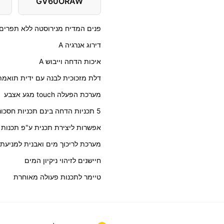
GV60ORAW
פנים המדיח מנירוסטה ללא תפרים
דירוג אנרגיה A
איכות הדחה וייבוש A
דלת מזכוכית לבנה עם ידית תואמת
מערכת הפעלה touch מגע אצבע
5 תכניות הדחה בינם תכניות חסכוניות, מהירות (20 דקות) ויסודיות
אפשרות ליצירת תכנית ע"פ תכנות
מערכת לריכוך מים ואבנית למניעת
חיישנים לזיהוי ניקיון המים
טיימר לתכנות פעולה מאוחרת