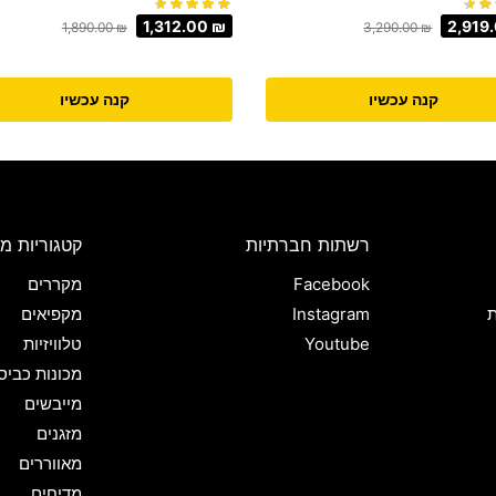
1,312.00
₪
2,919
1,890.00
₪
3,290.00
₪
קנה עכשיו
קנה עכשיו
רשתות חברתיות
קטגוריות מו
Facebook
מקררים
ת
Instagram
מקפיאים
Youtube
טלוויזיות
מכונות כביס
מייבשים
מזגנים
מאווררים
מדיחים