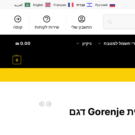
Русский
עִבְרִית
Français
English
العربية
החשבון שלי
שירות לקוחות
קופה
רי חשמל למטבח
ניקיון
0.00
₪
0
מדיח כלים מבית Gorenje דגם