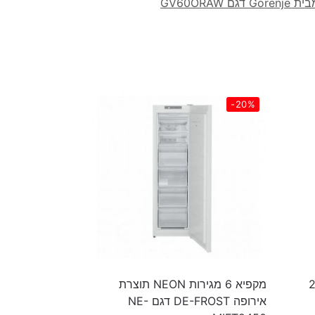
ם GV60ORAW
-20%
Lava ‏260
מקפיא 6 מגירות NEON תוצרת
אירופה DE-FROST דגם NE-