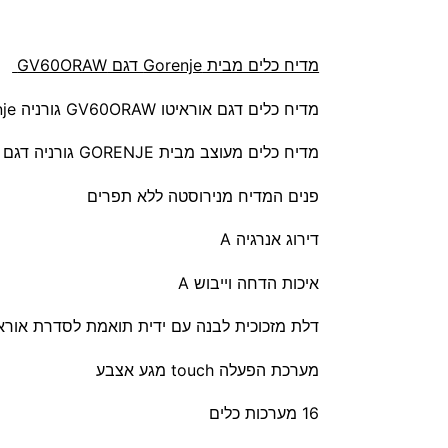
מדיח כלים מבית Gorenje דגם GV60ORAW
מדיח כלים דגם אוראיטו GV60ORAW גורניה Gorenje
מדיח כלים מעוצב מבית GORENJE גורניה דגם GV60ORAW
פנים המדיח מנירוסטה ללא תפרים
דירוג אנרגיה A
איכות הדחה וייבוש A
דלת מזכוכית לבנה עם ידית תואמת לסדרת אורא
מערכת הפעלה touch מגע אצבע
16 מערכות כלים