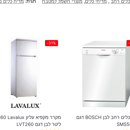
כלים רחב
,
מדיחי כלים
,
מוצרי חשמל למטבח
תגית:
מדיח כלים מבית Gorenje דג
-31%
מדיח כלים רחב לבן BOSCH דגם
מקרר מקפיא עליון lux
SMS5
‏ליטר לבן דגם LVT260