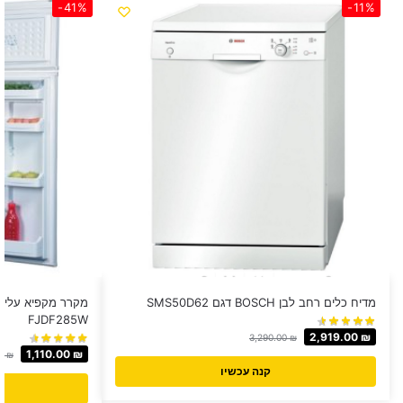
-41%
-11%
מדיח כלים רחב לבן BOSCH דגם SMS50D62
FJDF285W
2,919.00
₪
3,290.00
₪
1,110.00
₪
00
₪
קנה עכשיו