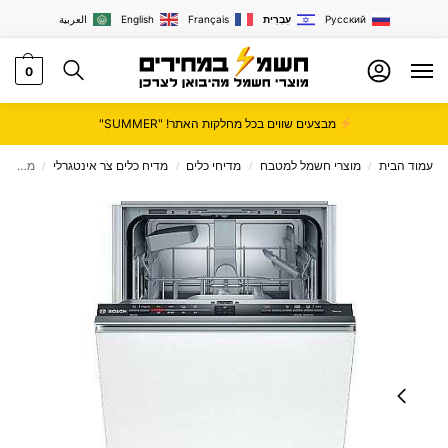
Русский
עִבְרִית
Français
English
العربية
0
מבצעים שווים בכל מחלקות האתר! "SUMMER"
עמוד הבית
מוצרי חשמל למטבח
מדיחי כלים
מדיח כלים צר אינטגרלי
מדיח כלים ‏צר אינטגרלי מלא צר BOSCH דגם SPV2HKX39G
/
/
/
/