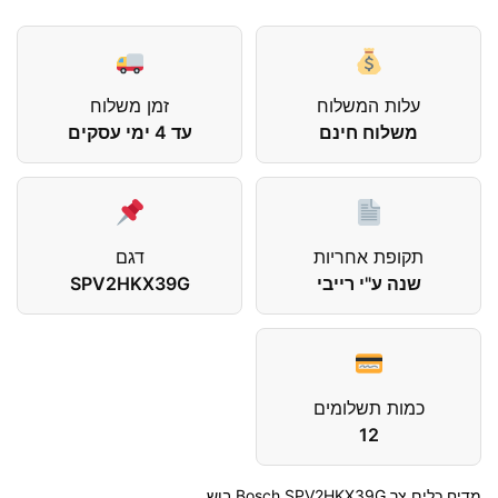
עלות המשלוח
זמן משלוח
משלוח חינם
עד 4 ימי עסקים
תקופת אחריות
דגם
שנה ע"י רייבי
SPV2HKX39G
כמות תשלומים
12
מדיח כלים ‏צר Bosch SPV2HKX39G בוש