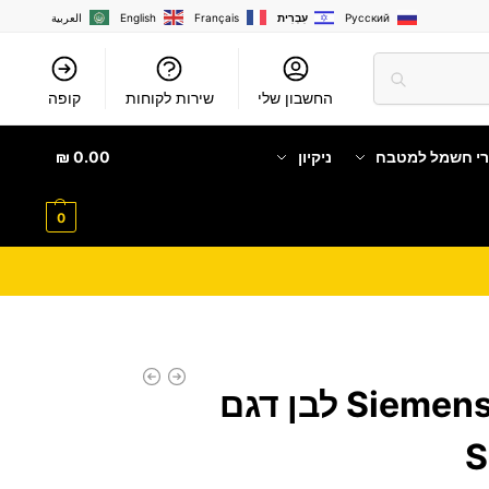
Русский
עִבְרִית
Français
English
العربية
החשבון שלי
שירות לקוחות
קופה
רי חשמל למטבח
ניקיון
0.00
₪
0
מדיח כלים צר Siemens לבן דגם