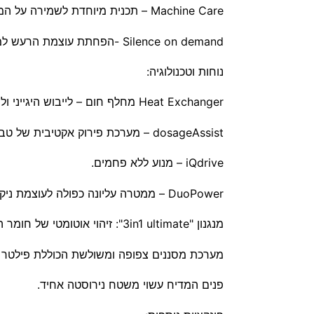
Machine Care – תכנית מיוחדת לשמירה על המדיח.
Silence on demand -הפחתת עוצמת הרעש למינימום האפשרי!(באמצעות האפליקציה).
נוחות וטכנולוגיה:
Heat Exchanger מחלף חום – לייבוש היגייני ולחיסכון באנרגיה.
dosageAssist – מערכת פירוק אקטיבית של טבליות הניקוי לתוצאות מיטביות.
iQdrive – מנוע ללא פחמים.
DuoPower – ממטרה עליונה כפולה לעוצמת ניקוי מושלמת.
מנגנון "3in1 ultimate": זיהוי אוטומטי של חומר ההדחה (טבליה, נוזל, אבקה) והתאמת תהליך הניקוי לתוצאות הדחה מושלמות בכל חומר הדחה שתבחרו.
מערכת מסננים צפופה ומשולשת הכוללת פילטר גלי
פנים המדיח עשוי משטח נירוסטה אחיד.