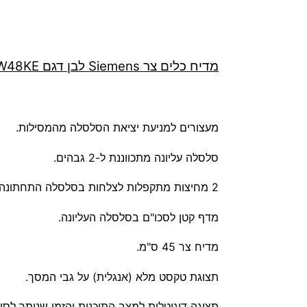
מדיח כלים צר Siemens לבן דגם SR23HW48KE
מעצורים למניעת יציאת הסלסלה מהמסילות.
סלסלה עליונה מתכווננת ל-2 גבהים.
2 מחיצות מתקפלות לצלחות בסלסלה התחתונה.
מדף קטן לסכו"ם בסלסלה העליונה.
מדיח צר 45 ס"מ.
תצוגת טקסט מלא (אנגלית) על גבי המסך.
תצוגה דיגיטלית למצב התוכנית והזמן שנותר לסיו