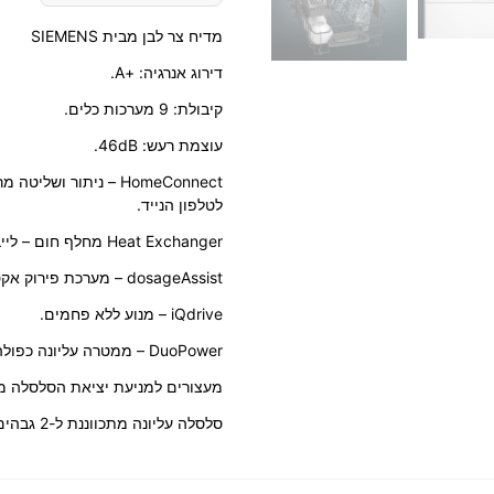
מדיח צר לבן מבית SIEMENS
דירוג אנרגיה: +A.
קיבולת: 9 מערכות כלים.
עוצמת רעש: 46dB.
HomeConnect – ניתור 
לטלפון הנייד.
Heat Exchanger מחלף חום – לייבוש היגייני ולחיסכון באנרגיה.
dosageAssist – מערכת פירוק אקטיבית של טבליות הניקוי לתוצאות מיטביות.
iQdrive – מנוע ללא פחמים.
DuoPower – ממטרה עליונה כפולה לעוצמת ניקוי מושלמת.
מעצורים למניעת יציאת הסלסלה מ
סלסלה עליונה מתכווננת ל-2 גבהים.