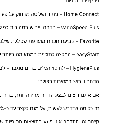
פונקציות נוספות:
Home Connect – ניתור ושליטה מרחוק על פעולת המדיח באמצעות אפליקציה ייעודית לטלפון הנייד.
varioSpeed ​​Plus – הדחה וייבוש במהירות כפולה.
Favorite – קביעת תכנית מועדפת שכוללת שילוב של מספר אפשרויות רצויות.
easyStart – המלצה לתוכנית המתאימה ביותר עבור הכלים.
HygienePlus – לחיטוי הכלים בחום מוגבר – לבקבוקי תינוקות, קרשי חיתוך ועוד.
הדחה וייבוש במהירות כפולה:
אם אתם רוצים לבצע הדחה מהירה יותר, בחרו בתכנית ההדחה
זה כל מה שנדרש לעשות, על מנת לקצר עד כ-66% מזמן ההדחה (אינו חל על שטיפה מוקדמת ותכנית מהירה).
קיצור זמן ההדחה אינו פוגע בתוצאות הסופיות שת