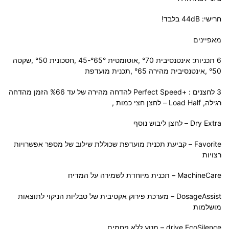
חרישי: 44dB בלבד!
מאפיינים
6 תכניות: אינטנסיבית °70 ,אוטומטית °65°-45 ,חסכונית °50 ,שקטה
°50 ,אינטנסיבית מהירה °65 ,תכנית מועדפת
3 לחצנים : +Perfect Speed להדחה מהירה של עד %66 הזמן מהדחה
רגילה, Load Half – לחצן חצי כמות ,
Dry Extra – לחצן ליבוש נוסף
Favorite – קביעת תכנית מועדפת שכוללת שילוב של מספר אפשרויות
רצויות
MachineCare – תכנית מיוחדת לשמירה על המדיח
DosageAssist – מערכת פירוק אקטיבית של טבליות הניקוי לתוצאות
מושלמות
drive EcoSilence – מנוע ללא פחמים