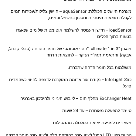
מערכת חיישנים הכוללת: aquaSensor – חיישן צלילות/עכירות המים
לקבלת תוצאות מיטביות וחסכון בחשמל ובמים,
loadSensor – חיישן העמסה להשלמה אוטומטית של מים שנאגרו
בטעות בתוך הכלים
מנגנון “ultimate 1 in 3 :”זיהוי אוטומטי של חומר ההדחה (טבליה, נוזל,
אבקה) והתאמת תהליך הניקוי – לתוצאות הדחה
מושלמות בכל חומר הדחה שתבחרו.
כולל InfoLight – נקודת אור אדומה המוקרנת לרצפה לחיווי כשהמדיח
פועל
Exchanger Heat מחלף חום – לייבוש היגייני ולחיסכון באנרגיה
טיימר להפעלה מאוחרת – עד 24 שעות
מעצורים למניעת יציאת הסלסלה מהמסילות
נוריות חיווי
LED
בפנל לציון צורך בהוספת מלח ולציון צורך חומר הברקה