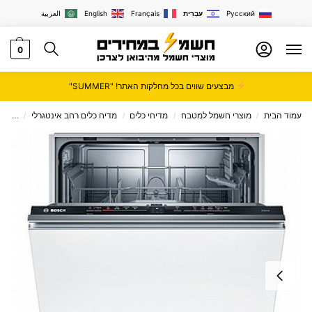
Русский
עִבְרִית
Français
English
العربية
0
מבצעים שווים בכל מחלקות האתר! "SUMMER"
עמוד הבית
מוצרי חשמל למטבח
מדיחי כלים
מדיח כלים רחב אינטגרלי
מדיח כלים
/
/
/
/