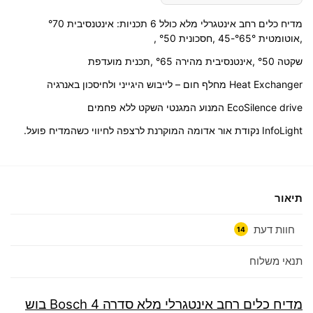
מדיח כלים רחב אינטגרלי מלא כולל 6 תכניות: אינטנסיבית °70
,אוטומטית °65°-45 ,חסכונית °50 ,
שקטה °50 ,אינטנסיבית מהירה °65 ,תכנית מועדפת
Heat Exchanger מחלף חום – לייבוש היגייני ולחיסכון באנרגיה
EcoSilence drive המנוע המגנטי השקט ללא פחמים
InfoLight נקודת אור אדומה המוקרנת לרצפה לחיווי כשהמדיח פועל.
תיאור
חוות דעת
14
תנאי משלוח
מדיח כלים רחב אינטגרלי מלא סדרה 4 Bosch בוש