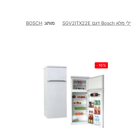
גם SGV2ITX22E
מותג:
BOSCH
-16%