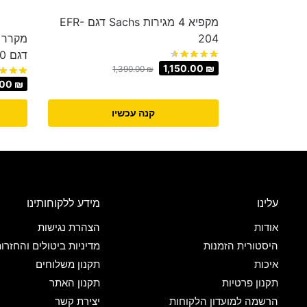
מקפיא 4 מגירות Sachs דגם EFR-
204
דגם EF50
1,150.00
₪
1,390.00
₪
.00
₪
קנה עכשיו
עלינו
מידע ללקוחותינו
אודות
הצהרת נגישות
היסטורית הזמנות
מדיניות ביטולים והחזרו
איכות
תקנון משלוחים
תקנון פרטיות
תקנון האתר
הרשמה למועדון הלקוחות
יצירת קשר