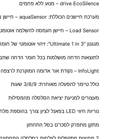
drive EcoSilence – מנוע ללא פחמים
מערכת חיישנים הכוללת: aquaSensor – חיישן צלילות/עכירות המים לקבלת תוצאות מיטביות וחסכון בחשמל ובמים
Load Sensor – חיישן העמסה להשלמה אוטומטית של מים שנאגרו בטעות בתוך הכלים
מנגנון "Ultimate 1 in 3": זיהוי אוטומטי של חומר ההדחה (טבליה, נוזל, אבקה) והתאמת תהליך הניקוי –
לתוצאות הדחה מושלמות בכל חומר הדחה שתב
InfoLight – נקודת אור אדומה המוקרנת לרצפה לחיווי כשהמדיח פועל
כולל טיימר להפעלה מאוחרת: 3/6/9 שעות
מעצורים למניעת יציאת הסלסלה מהמסילות
נוריות חיווי LED בפאנל לציון צורך בהוספת מלח ולציון צורך חומר הברקה
מתקן מתפרק לסכו"ם בסל התחתון
2 מחיצות מתקפלות לצלחות בסלסלה התחתונה