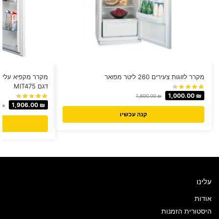
מקרר לזוגות צעירים ‏260 ‏ליטר מפואר
דגם MIT475
1,000.00
₪
1,600.00
₪
1,906.00
₪
0
₪
קנה עכשיו
עלינו
אודות
היסטורית הזמנות