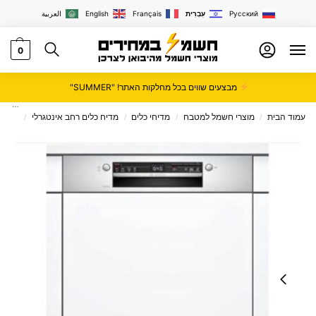
Русский
עִבְרִית
Français
English
العربية
0
מבצעים שווים בכל מחלקות האתר! "SUMMER"
עמוד הבית
מוצרי חשמל למטבח
מדיחי כלים
מדיח כלים רחב אינטגרלי
מדיח כלים ‏
/
/
/
/