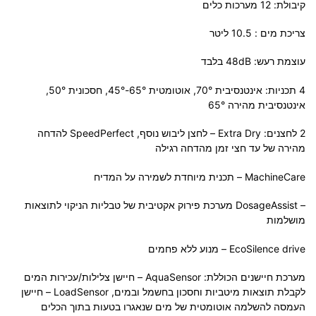
קיבולת: 12 מערכות כלים
צריכת מים : 10.5 ליטר
עוצמת רעש: 48dB בלבד
4 תכניות: אינטנסיבית 70°, אוטומטית 65°-45°, חסכונית 50°,‏
אינטנסיבית מהירה 65°
2 לחצנים:
Extra Dry
– לחצן ליבוש נוסף, SpeedPerfect להדחה
מהירה של עד חצי זמן מהדחה רגילה
MachineCare
– תכנית מיוחדת לשמירה על המדיח
– DosageAssist מערכת פירוק אקטיבית של טבליות הניקוי לתוצאות
מושלמות
EcoSilence drive – מנוע ללא פחמים
מערכת חיישנים הכוללת: AquaSensor – חיישן צלילות/עכירות המים
לקבלת תוצאות מיטביות וחסכון בחשמל ובמים, LoadSensor – חיישן
העמסה להשלמה אוטומטית של מים שנאגרו בטעות בתוך הכלים