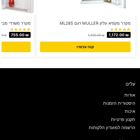
מקרר מקפיא עליון MULLER דגם ML285
מקרר משרדי מבית MULLER דגם 130
755.00
₪
1,172.00
₪
.00
₪
1,400.00
₪
קנה עכשיו
עלינו
אודות
היסטורית הזמנות
איכות
תקנון פרטיות
הרשמה למועדון הלקוחות