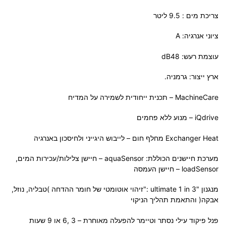
צריכת מים : 9.5 ליטר
ציוני אנרגיה: A
עוצמת רעש: dB48
ארץ ייצור: גרמניה.
MachineCare – תכנית ייחודית לשמירה על המדיח
iQdrive – מנוע ללא פחמים
Exchanger Heat מחלף חום – לייבוש היגייני ולחיסכון באנרגיה
מערכת חיישנים הכוללת: aquaSensor – חיישן צלילות/עכירות המים,
loadSensor – חיישן העמסה
מנגנון "ultimate 1 in 3 :"זיהוי אוטומטי של חומר ההדחה )טבליה, נוזל,
אבקה( והתאמת תהליך הניקוי
פנל פיקוד עילי נסתר וטיימר להפעלה מאוחרת – 3 ,6 או 9 שעות