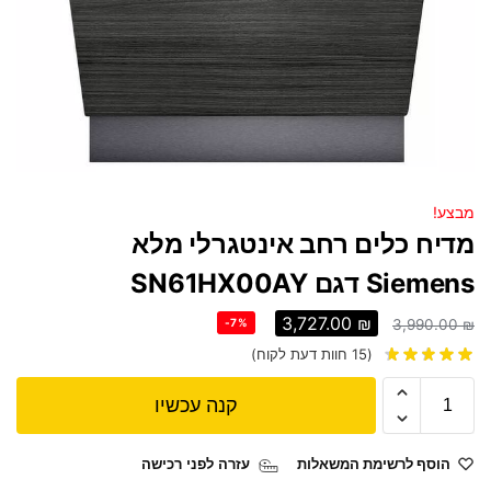
מבצע!
מדיח כלים ‏רחב אינטגרלי מלא
Siemens דגם SN61HX00AY
3,727.00
₪
-7%
3,990.00
₪
(
15
חוות דעת לקוח)
קנה עכשיו
הוסף לרשימת המשאלות
עזרה לפני רכישה