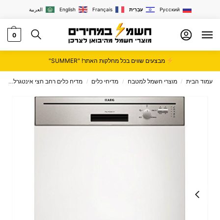
Русский
עִבְרִית
Français
English
العربية
0
מבצעים שווים בכל מחלקות האתר! "SUMMER"
עמוד הבית
מוצרי חשמל למטבח
מדיחי כלים
מדיח כלים רחב חצי אינטגרלי
מד
/
/
/