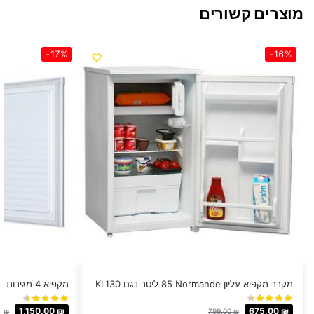
מוצרים קשורים
-17%
-16%
מקרר מקפיא עליון Normande ‏85 ‏ליטר דגם KL130
מקפיא 4 מגירות Sachs דגם EFR-204
1,150.00
₪
675.00
₪
0
₪
799.00
₪