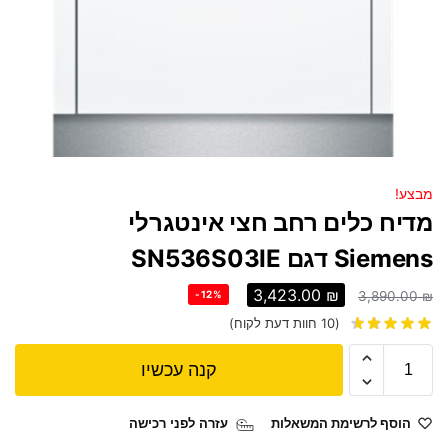
מבצע!
מדיח כלים רחב חצי אינטגרלי
Siemens דגם SN536S03IE
3,423.00
₪
-12%
3,890.00
₪
(
10
חוות דעת לקוח)
קנה עכשיו
הוסף לרשימת המשאלות
עזרה לפני רכישה