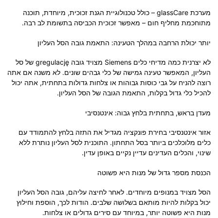
מערכת glassCare – כולל טכנולוגיית הגנת זכוכית, מיוחדת, תוכנה
מתוחכמת מחליף חום – מאפשר זכוכית הכביסה בתשומת לב רבה.
יותר יכולת הרחבה במהלך הטעינה: התאמת גובה הסל העליון
לא יצרנית כמה מדיחי כלים Siemens מצויד גובה gregulację של סל
העליון, המאפשר טעינה גמישה של כלי גבהים שונים. לא משנה אם אתה
רוצה להניח על גבי כוסות גבוהות או צלחות גדולות בתחתית, אתה יכול
להכיל כלי גדול בקלות, התאמת הגובה של הסל העליון.
מעדן בראש, בתחתית בלחץ גבוה: אינטנסיבי
אזור אינטנסיבי בחירת פונקציה מגדיל את התזה בלחץ להתמודד עם
כלים מלוכלכים ביותר בסל התחתון. התוכנית לסל העליון נותרת ללא
שינוי, והכלים העדינים עדיין נקיים באופן עדין.
הכנסת מספר גדול של מנות היא פשוטה
הסל מצויד במנופים מיוחדים. לאחר לחיצה עליהם, גובה הסל העליון
יכול בקלות להיות מותאם בשלושה שלבים. הודות לכך, הוספת וחילוץ
מנות היא פשוטה יותר, במיוחד עם סירים גדולים או צלחות.