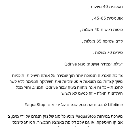
חסכונית 40 מעלות ,
אוטמטית 45-65 ,
כוסות רגישות 40 מעלות ,
קדם שטיפה 65 מעלות ,
סירים 70 מעלות .
יעילה, עמידה ושקטה: מנוע iQdrive
צריכת האנרגיה הנמוכה יותר תוך שמירה על אותה היעילות, תוכניות
משך קצרות עם תוצאות אופטימליות ואת השתיקה הנעימה ללא קשר
לתכנית – כל זה אינה מהווה בעיה עבור iQdrive המנוע. וחוץ מכל
היתרונות האלה – זה כמעט לא תשוש.
Lifetime להבטיח את הנזק שנגרם על ידי מים: aquaStop®
מערכת בטיחות aquaStop® מונע כל סוג של נזק הנגרם על ידי מים, בין
אם קו האספקה, או גם עקב דליפת באמצע המכשיר. המותג סימנס