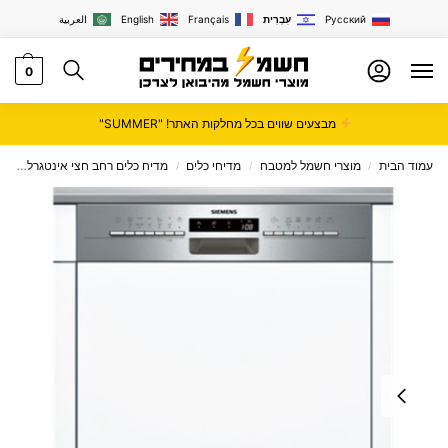
Русский
עִבְרִית
Français
English
العربية
0
מבצעים שווים בכל מחלקות האתר! "SUMMER"
עמוד הבית
מוצרי חשמל למטבח
מדיחי כלים
מדיח כלים רחב חצי אינטגרלי
מד
/
/
/