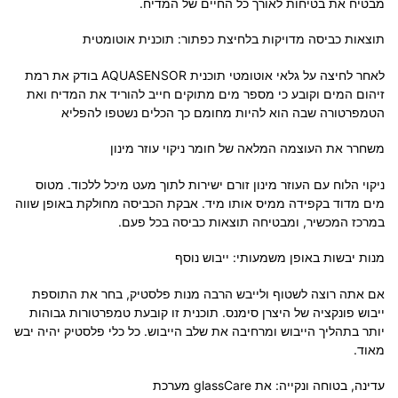
מבטיח את בטיחות לאורך כל החיים של המדיח.
תוצאות כביסה מדויקות בלחיצת כפתור: תוכנית אוטומטית
לאחר לחיצה על גלאי אוטומטי תוכנית AQUASENSOR בודק את רמת
זיהום המים וקובע כי מספר מים מתוקים חייב להוריד את המדיח ואת
הטמפרטורה שבה הוא להיות מחומם כך הכלים נשטפו להפליא
משחרר את העוצמה המלאה של חומר ניקוי עוזר מינון
ניקוי הלוח עם העוזר מינון זורם ישירות לתוך מעט מיכל ללכוד. מטוס
מים מדוד בקפידה ממיס אותו מיד. אבקת הכביסה מחולקת באופן שווה
במרכז המכשיר, ומבטיחה תוצאות כביסה בכל פעם.
מנות יבשות באופן משמעותי: ייבוש נוסף
אם אתה רוצה לשטוף ולייבש הרבה מנות פלסטיק, בחר את התוספת
ייבוש פונקציה של היצרן סימנס. תוכנית זו קובעת טמפרטורות גבוהות
יותר בתהליך הייבוש ומרחיבה את שלב הייבוש. כל כלי פלסטיק יהיה יבש
מאוד.
עדינה, בטוחה ונקייה: את glassCare מערכת