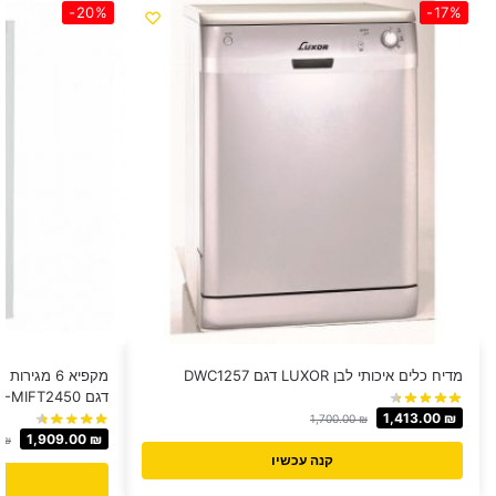
-20%
-17%
מדיח כלים איכותי לבן LUXOR דגם DWC1257
דגם NE-MIFT2450
1,413.00
₪
1,700.00
₪
1,909.00
₪
0
₪
קנה עכשיו