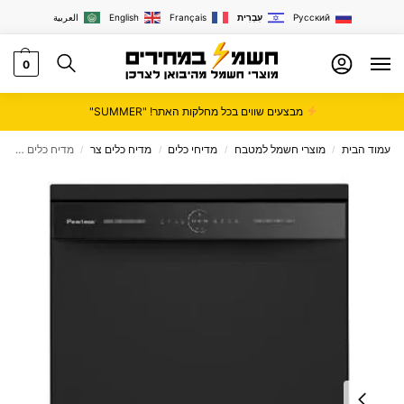
Русский
עִבְרִית
Français
English
العربية
0
מבצעים שווים בכל מחלקות האתר! "SUMMER"
עמוד הבית
מוצרי חשמל למטבח
מדיחי כלים
מדיח כלים צר
מדיח כלים רחב 60 ס”מ שקט וחסכוני דגם PEERLESS WQP12-5201K
/
/
/
/