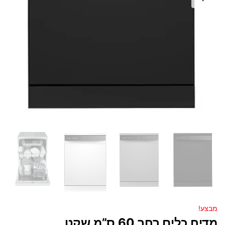
מבצע!
מדיח כלים רחב 60 ס”מ שקט