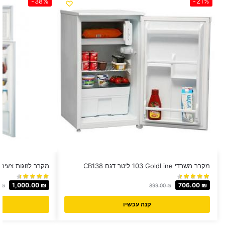
-38%
-21%
מקרר משרדי GoldLine ‏103 ‏ליטר דגם CB138
מקרר לזוגות צעירים ‏260 ‏ליטר מ
1,000.00
₪
706.00
₪
0
₪
899.00
₪
קנה עכשיו