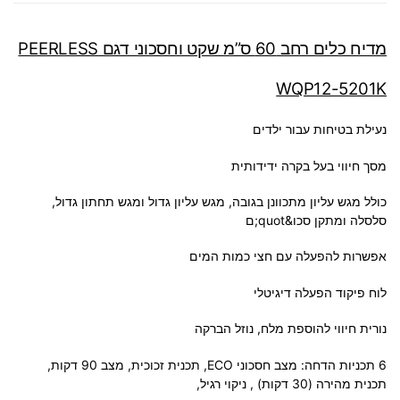
מדיח כלים רחב 60 ס”מ שקט וחסכוני דגם PEERLESS
WQP12-5201K
נעילת בטיחות עבור ילדים
מסך חיווי בעל בקרה ידידותית
כולל מגש עליון מתכוונן בגובה, מגש עליון גדול ומגש תחתון גדול,
סלסלה ומתקן סכו&quot;ם
אפשרות להפעלה עם חצי כמות המים
לוח פיקוד הפעלה דיגיטלי
נורית חיווי להוספת מלח, נוזל הברקה
6 תכניות הדחה: מצב חסכוני ECO, תכנית זכוכית, מצב 90 דקות,
תכנית מהירה (30 דקות) , ניקוי רגיל,