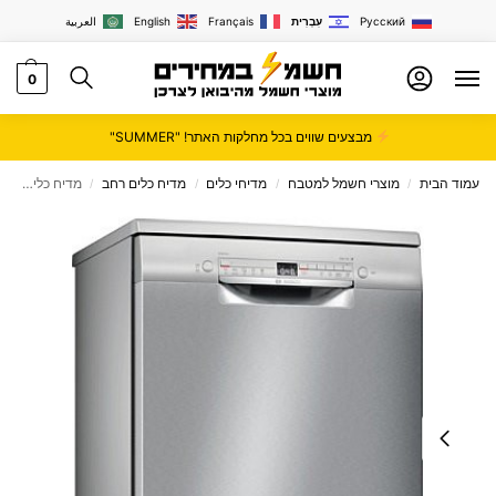
Русский
עִבְרִית
Français
English
العربية
0
מבצעים שווים בכל מחלקות האתר! "SUMMER"
עמוד הבית
מוצרי חשמל למטבח
מדיחי כלים
מדיח כלים רחב
מדיח כלים ‏רחב Bosch כסוף דגם SGS2HTI72E
/
/
/
/