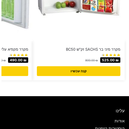
מקרר מיני בר SACHS זק"ש BC50
מקרר מקפיא עליון ‏50 ‏ליטר Normande דגם 50
490.00
₪
525.00
₪
00
₪
800.00
₪
קנה עכשיו
עלינו
אודות
היסטורית הזמנות