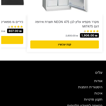
מקרר מקפיא עליון לבן 475 NEON תוצרת אירופה
כיריים גז מפוארים LAVALUX דגם AVABLA40
דגם MIT475
807.00
₪
.00
₪
1,906.00
₪
2,800.00
₪
קנה עכשיו
עלינו
אודות
היסטורית הזמנות
איכות
תקנון פרטיות
הרשמה למועדון הלקוחות