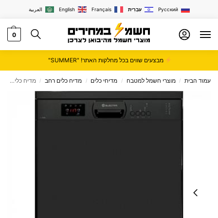
Русский
עִבְרִית
Français
English
العربية
0
מבצעים שווים בכל מחלקות האתר! "SUMMER"
עמוד הבית
מוצרי חשמל למטבח
מדיחי כלים
מדיח כלים רחב
מדיח כלים רחב Electra צבע שחור דגם 1006
/
/
/
/