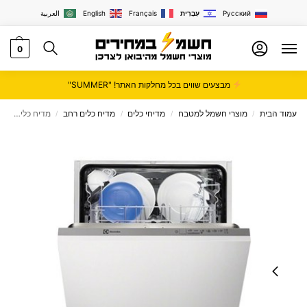
Русский
עִבְרִית
Français
English
العربية
0
מבצעים שווים בכל מחלקות האתר! "SUMMER"
עמוד הבית
מוצרי חשמל למטבח
מדיחי כלים
מדיח כלים רחב
מדיח כלים ‏רחב Electrolux אלקטרולוקס דגם ESL6210LO
/
/
/
/