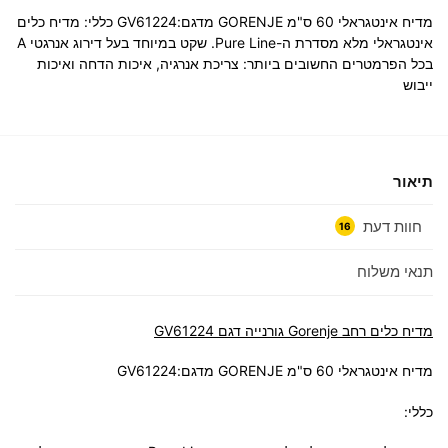
מדיח אינטגראלי 60 ס"מ GORENJE מדגם:GV61224 כללי: מדיח כלים
אינטגראלי מלא מסדרת ה-Pure Line. שקט במיוחד בעל דירוג אנרגטי A
בכל הפרמטרים החשובים ביותר: צריכת אנרגיה, איכות הדחה ואיכות
ייבוש
תיאור
חוות דעת
16
תנאי משלוח
מדיח כלים ‏רחב Gorenje גורנייה דגם GV61224
מדיח אינטגראלי 60 ס"מ GORENJE מדגם:GV61224
כללי
: