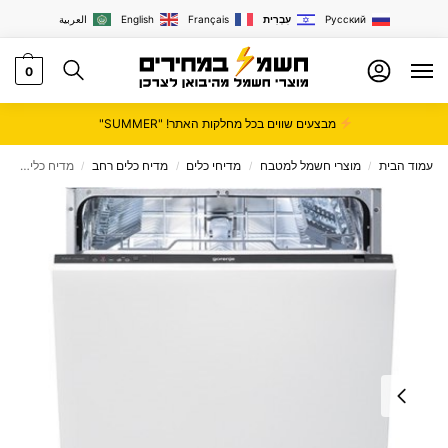
Русский
עִבְרִית
Français
English
العربية
0
מבצעים שווים בכל מחלקות האתר! "SUMMER"
עמוד הבית
מוצרי חשמל למטבח
מדיחי כלים
מדיח כלים רחב
מדיח כלים ‏רחב Gorenje גורנייה דגם GV61224
/
/
/
/