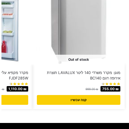
Out of stock
מוגן: מקרר משרדי 140 ליטר LAVALUX תוצרת
אירופה דגם BC140
FJDF285W
1,110.00
₪
755.00
₪
00
₪
999.00
₪
קנה עכשיו