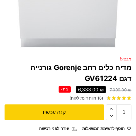
מבצע!
מדיח כלים ‏רחב Gorenje גורנייה
דגם GV61224
6,333.00
₪
-11%
7,099.00
₪
(
16
חוות דעת לקוח)
קנה עכשיו
הוסף לרשימת המשאלות
עזרה לפני רכישה