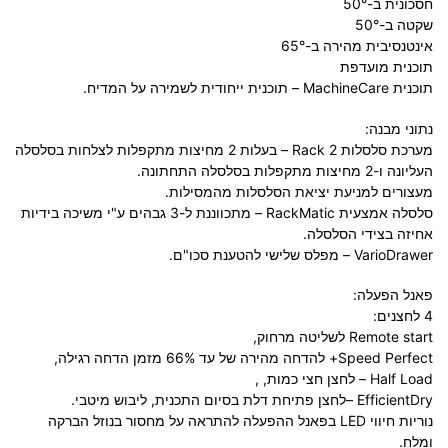
חסכונית ב-50°
שקטה ב-50°
אינטנסיבית מהירה ב-65°
תוכנית מועדפת
תוכנית MachineCare – תוכנית ייחודית לשמירה על המדיח.
נתוני מבנה:
מערכת סלסלות Rack 2 – בעלות 2 מחיצות מתקפלות לצלחות בסלסלה
העליונה ו-2 מחיצות מתקפלות בסלסלה התחתונה.
מעצורים למניעת יציאת הסלסלות מהמסילות.
סלסלה אמצעית RackMatic – מתכווננת ל-3 גבהים ע"י משיכה בידיות
אחיזה בצידי הסלסלה.
VarioDrawer – מפלס שלישי להטענת סכו"ם.
פאנל הפעלה:
4 לחצנים:
Remote start לשליטה מרחוק,
Speed Perfect+ להדחה מהירה של עד 66% מזמן הדחה רגילה,
Half Load – לחצן חצי כמות, ,
EfficientDry –לחצן פתיחת דלת בסיום התכנית, ליבוש מיטבי.
נוריות חיווי LED בפאנל ההפעלה להתראה על מחסור בנוזל הברקה
ומלח.