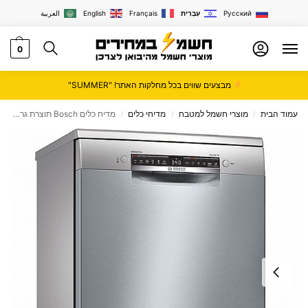
Русский
עִבְרִית
Français
English
العربية
0
מבצעים שווים בכל מחלקות האתר! "SUMMER"
עמוד הבית
מוצרי חשמל למטבח
מדיחי כלים
מדיח כלים Bosch תוצרת גרמניה SMS4ECI26E בוש כולל פתיחת דלת!
/
/
/