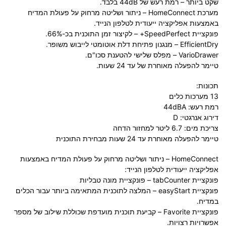
שקט ביותר – רמת רעש של 44dB בלבד.
מערכת HomeConnect – ניתור ושליטה מרחוק על פעולת המדיח
באמצעות אפליקציה ייעודית לטלפון הנייד.
פונקציית SpeedPerfect+ – לקיצור זמן התוכנית בכ-66%.
EfficientDry – מנגנון פתיחת דלת אוטומטי לייבוש משופר.
VarioDrawer – מפלס שלישי להטענת סכו"ם.
טיימר להפעלה מאוחרת של עד 24 שעות.
תכונות:
13 מערכות כלים
רמת רעש: 44dBA
דירוג אנרגטי: D
צריכת מים: 6.7 ליטר למחזור הדחה
טיימר להפעלה מאוחרת עד 24 שעות מבחירת התוכנית
HomeConnect – ניתור ושליטה מרחוק על פעולת המדיח באמצעות
אפליקציה ייעודית לטלפון הנייד:
פונקציית tabCounter
– פונקציית מונה טבליות
פונקציית easyStart
– המלצה לתוכנית המתאימה ביותר עבור הכלים
במדיח.
פונקציית Favorite
– קביעת תוכנית מועדפת שכוללת שילוב של מספר
אפשרויות רצויות.