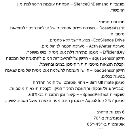
פונקציית SilenceOnDemand
– הפחתת עוצמת הרעש למינימון
האפשרי.
תכונות נוספות:
DosageAssist
– מערכת פירוק אקטיבית של טבליות הניקוי לתוצאות
מיטביות.
EcoSilence Drive
– מנוע חדשני ללא פחמים.
מערכת ActiveWater
– מערכת חכמה לניהול מים.
EfficientDry
– מנגנון פתיחת דלת אוטומטי לייבוש משופר.
חיישן aquaSensor
– חיישן צלילות/עכירות המים להתאמה של המכונה
וקבלת תוצאות מיטביות תוך חיסכון במים ובחשמל.
חיישן loadSensor
– חיישן העמסה להשלמה אוטומטית של מים שנאגרו
בטעות בכלים.
מנגנון 3in1 Ultimate
– זיהוי אוטומטי של חומר ההדחה
(טבלייה/נוזל/אבקה) והתאמת תהליך הניקוי לקבלת תוצאות מיטביות.
פונקציית SpeedPerfect+
– קיצור זמן התוכנית בכ-66%.
מנגנון AquaStop 24/7
– מנגנון הגנה מפני הצפה הפועל מסביב לשעון.
6 תכניות הדחה
:
אינטנסיבית ב-70°
אוטומטית ב-45°-65°