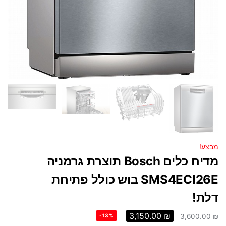
מבצע!
מדיח כלים Bosch תוצרת גרמניה
SMS4ECI26E בוש כולל פתיחת
דלת!
3,150.00
₪
-13%
3,600.00
₪