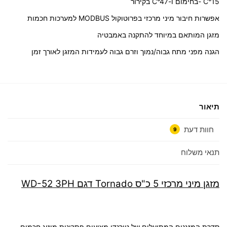
C°15 -בחימום ו-C°47 בקירור
אפשרות חיבור מיני מרכזי בפרוטוקול MODBUS למערכות חכמות
מזגן המותאם במיוחד להתקנה באמבטיה
הגנה מפני מתח גבוה/נמוך וזרם גבוה לעמידות המזגן לאורך זמן
תיאור
חוות דעת
9
תנאי משלוח
מזגן מיני מרכזי 5 כ"ס Tornado דגם WD-52 3PH
סדרת המזגנים המתועלים של טורנדו מציעים פתרונות מיזוג חכמים,