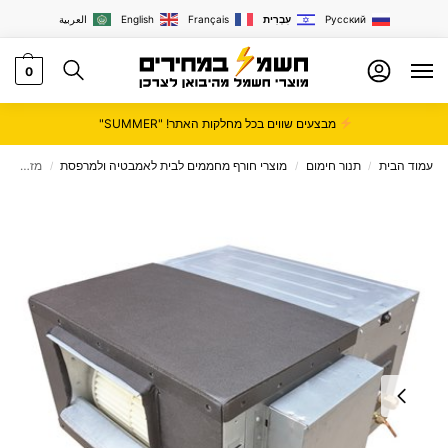
Русский
עִבְרִית
Français
English
العربية
0
מבצעים שווים בכל מחלקות האתר! "SUMMER"
עמוד הבית
תנור חימום
מוצרי חורף מחממים לבית לאמבטיה ולמרפסת
מזגן מיני מרכזי 5 כ"ס Tornado דגם WD-52 3PH
/
/
/