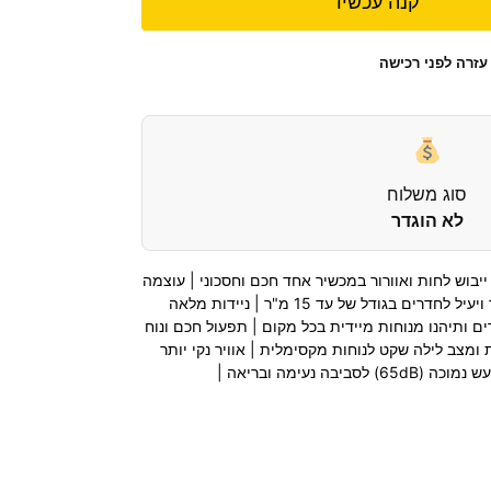
קנה עכשיו
עזרה לפני רכישה
סוג משלוח
לא הוגדר
 קירור, חימום, ייבוש לחות ואוורור במכשיר אחד חכם וחסכוני | עוצמה
: מבטיח מיזוג מהיר ויעיל לחדרים בגודל של עד 15 מ"ר | ניידות מלאה
ם ותיהנו מנוחות מיידית בכל מקום | תפעול חכם ונוח
שלט רחוק, טיימר 24 שעות ומצב לילה שקט לנוחות מקסימלית | אוויר נקי יותר
ה נעימה ובריאה |