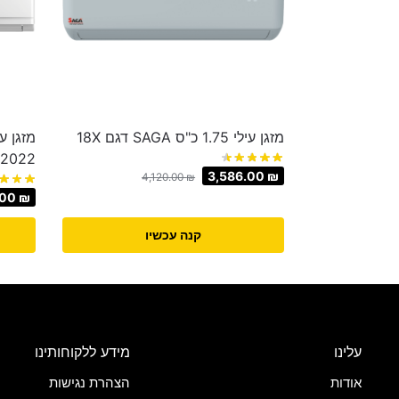
מזגן עילי 1.75 כ"ס SAGA דגם 18X
2022 Tornado טורנדו
3,586.00
₪
4,120.00
₪
.00
₪
קנה עכשיו
עלינו
מידע ללקוחותינו
אודות
הצהרת נגישות