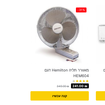
-31%
Tad דגם
‏מאוורר תליה Hemilton דגם
HEM604
241.00
₪
349.00
₪
קנה עכשיו