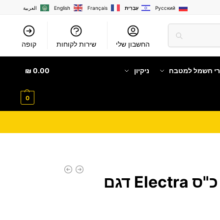
Русский
עִבְרִית
Français
English
العربية
החשבון שלי
שירות לקוחות
קופה
רי חשמל למטבח
ניקיון
0.00
₪
0
מזגן עילי 1.25 כ"ס Electra דגם