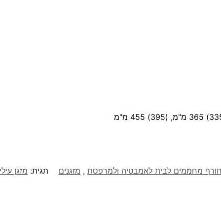
חורף מחממים לבית לאמבטיה ולמרפסת
,
מזגנים
תגית:
מזגן עילי 1.25 כ"ס Electra דגם AX 14