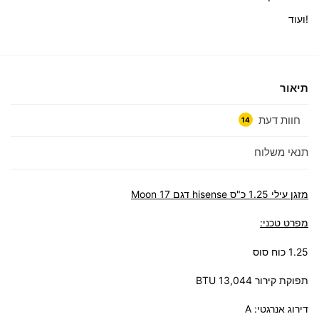
!ועוד
תיאור
חוות דעת
14
תנאי משלוח
מזגן עילי 1.25 כ"ס hisense דגם Moon 17
מפרט טכני:
1.25 כוח סוס
תפוקת קירור BTU 13,044
דירוג אנרגטי: A