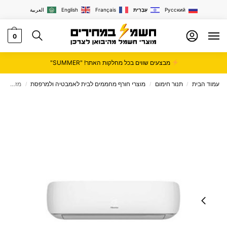
Русский
עִבְרִית
Français
English
العربية
0
מבצעים שווים בכל מחלקות האתר! "SUMMER"
עמוד הבית
תנור חימום
מוצרי חורף מחממים לבית לאמבטיה ולמרפסת
מזגן עילי 1.25 כ"ס hisense דגם Moon 17
/
/
/