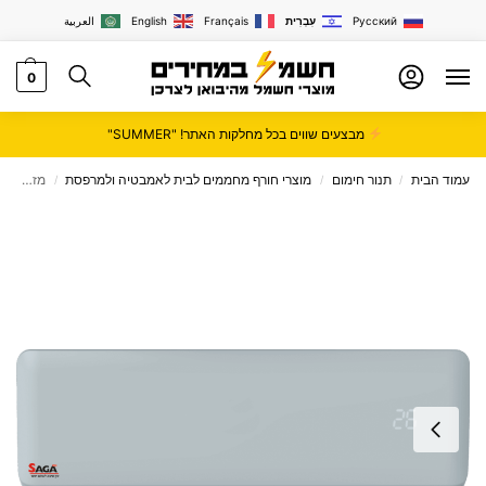
Русский
עִבְרִית
Français
English
العربية
0
מבצעים שווים בכל מחלקות האתר! "SUMMER"
עמוד הבית
תנור חימום
מוצרי חורף מחממים לבית לאמבטיה ולמרפסת
מזגן עילי 1.25 כ"ס SAGA דגם 16X
/
/
/