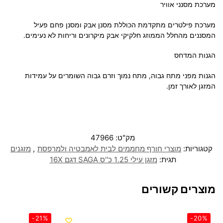
מערכת מסנני אוויר
מערכת פילטרים מתקדמת הכוללת מסנן אבק ומסנן פחם פעיל
המסננים מהחלל הממוזג חלקיקי אבק מיקרונים וריחות לא נעימים.
הגנות המדחס
הגנות מפני מתח גבוה, מתח נמוך וזרם גבוה השומרים על עמידות
המזגן לאורך זמן.
מק"ט:
47966
קטגוריות:
מוצרי חורף מחממים לבית לאמבטיה ולמרפסת
,
מזגנים
תגית:
מזגן עילי 1.25 כ''ס SAGA דגם 16X
מוצרים קשורים
-21%
-20%