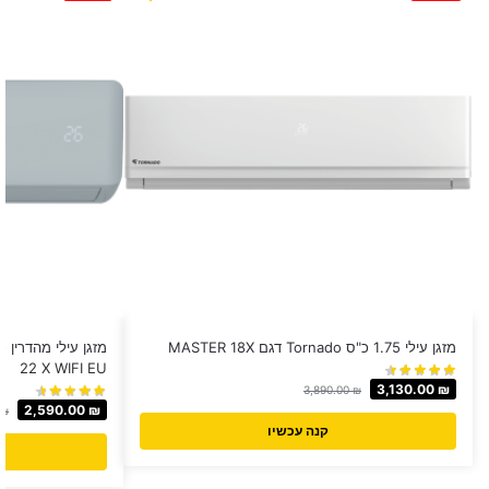
מזגן עילי 1.75 כ"ס Tornado דגם MASTER 18X
מז
22 X WIFI EU
3,130.00
₪
3,890.00
₪
2,590.00
₪
₪
קנה עכשיו