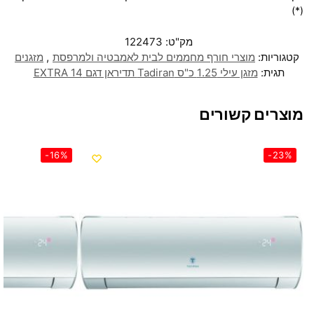
(*)
מק"ט:
122473
קטגוריות:
מוצרי חורף מחממים לבית לאמבטיה ולמרפסת
,
מזגנים
תגית:
‏מזגן עילי 1.25 ‏כ"ס Tadiran תדיראן דגם EXTRA 14
מוצרים קשורים
-16%
-23%