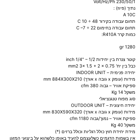
Volt/Hz/Ph 230/50/1
נתיך (פיוז) :
A 10C
תחום עבודה בקירור C 10 ÷ 48
תחום עבודה בחימום C –7 ÷ 22
כמות קרר R410A:
gr 1280
קוטר צנרת בין יחידות inch 1/4" – 1/2
כבל בין יח' mm2 3x 1.5 + 2 x 0.75
יחידה פנימית – INDOOR UNIT
מידות (עומק x גובה x אורך) mm 884X300X210
ספיקת אוויר – גבוה cfm 380
משקל Kg 14
סוג מפוח טנגנציאלי
יחידה חיצונית – OUTDOOR UNIT
מידות (עומק x גובה x אורך) mm 830X590X320
ספיקת אוויר – נמוך/גבוה cfm 1180
משקל Kg 40
מידת יחידת חוץ כולל רגליות וכולל ברזים (*)
אין בשמות הדגמים כשלעצמם להעיד באופן כלשהוא על ביצועי המזגן