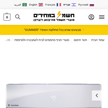
Русский
עִבְרִית
Français
English
العربية
0
מבצעים שווים בכל מחלקות האתר! "SUMMER"
עמוד הבית
תנור חימום
מוצרי חורף מחממים לבית לאמבטיה ולמרפסת
‏מזגן עילי 1.25 ‏כ"ס Tadiran תדיראן דגם EXTRA 14
/
/
/