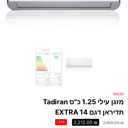
מבצע!
‏מזגן עילי 1.25 ‏כ"ס Tadiran
תדיראן דגם EXTRA 14
2,212.00
₪
-17%
2,669.00
₪