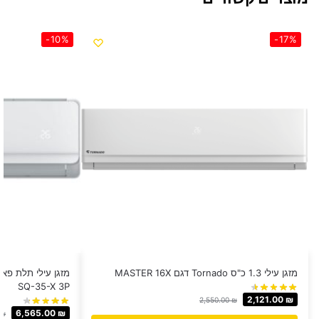
-10%
-17%
מזגן עילי 1.3 כ"ס Tornado דגם MASTER 16X
SQ-35-X 3P
2,121.00
₪
2,550.00
₪
6,565.00
₪
₪