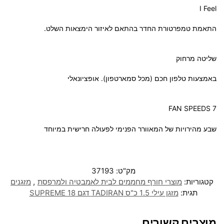
I Feel
התאמת טמפרטורת החדר בהתאם לאיזור הימצאות השלט.
שליטה מרחוק
באמצעות טלפון חכם (מכל סמארטפון). אופציונאלי
7 FAN SPEEDS
שבע מהירויות של המאוורר הפנימי לפעולה חרישית במיוחד
מק"ט:
37193
קטגוריות:
מוצרי חורף מחממים לבית לאמבטיה ולמרפסת
,
מזגנים
תגית:
מזגן עילי 1.5 כ"ס TADIRAN דגם SUPREME 18
מוצרים קשורים