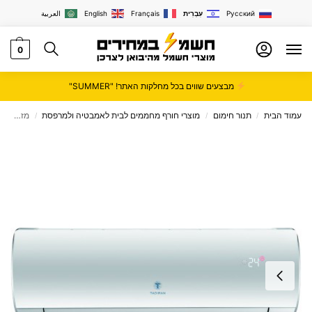
Русский
עִבְרִית
Français
English
العربية
0
מבצעים שווים בכל מחלקות האתר! "SUMMER"
עמוד הבית
תנור חימום
מוצרי חורף מחממים לבית לאמבטיה ולמרפסת
מזגן עילי 1.5 כ"ס TADIRAN דגם SUPREME 18
/
/
/