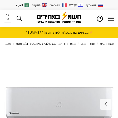
Русский
עִבְרִית
Français
English
العربية
0
מבצעים שווים בכל מחלקות האתר! "SUMMER"
עמוד הבית
תנור חימום
מוצרי חורף מחממים לבית לאמבטיה ולמרפסת
‏מזגן עילי Tornado טורנדו דגם 2021 דגם NEXT 22
/
/
/