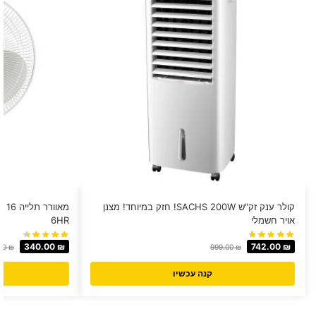
קולר ענק זק"ש SACHS 200W! חזק במיוחד! מצנן
אויר חשמלי
6HR
340.00
₪
742.00
₪
00
₪
999.00
₪
קנה עכשיו