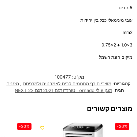
5 גידים
עובי מינימאלי כבל בין יחידות
mm2
3×1.0 + 2×0.75
מיקום הזנת חשמל
מק"ט:
100477
קטגוריות:
מוצרי חורף מחממים לבית לאמבטיה ולמרפסת
,
מזגנים
תגית:
‏מזגן עילי Tornado טורנדו דגם 2021 דגם NEXT 22
מוצרים קשורים
-20%
-26%