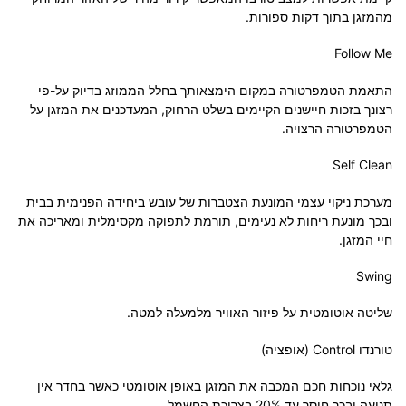
מהמזגן בתוך דקות ספורות.
Follow Me
התאמת הטמפרטורה במקום הימצאותך בחלל הממוזג בדיוק על-פי
רצונך בזכות חיישנים הקיימים בשלט הרחוק, המעדכנים את המזגן על
הטמפרטורה הרצויה.
Self Clean
מערכת ניקוי עצמי המונעת הצטברות של עובש ביחידה הפנימית בבית
ובכך מונעת ריחות לא נעימים, תורמת לתפוקה מקסימלית ומאריכה את
חיי המזגן.
Swing
שליטה אוטומטית על פיזור האוויר מלמעלה למטה.
טורנדו Control (אופציה)
גלאי נוכחות חכם המכבה את המזגן באופן אוטומטי כאשר בחדר אין
תנועה ובכך חוסך עד 20% בצריכת החשמל