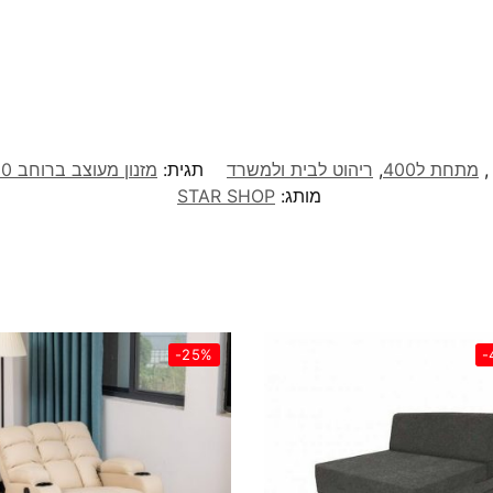
,
מתחת ל400
,
ריהוט לבית ולמשרד
תגית:
מזנון מעוצב ברוחב 160 ס"מ אפר משולב עץ מבית Twins Design דגם Noya
מותג:
STAR SHOP
-25%
-