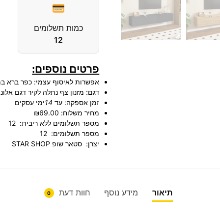
כמות תשלומים
12
פרטים נוספים:
אפשרות לאיסוף עצמי:
כפר ברא ב
דגם:
מזנון צף נתלה לקיר דגם אלונה ALONA ברוחב 180 ס"מ
זמן אספקה:
עד
14
ימי עסקים
מחיר משלוח:
₪69.00
מספר תשלומים ללא ריבית:
12
מספר תשלומים:
12
יצרן:
סטאר שופ STAR SHOP
תיאור
מידע נוסף
חוות דעת
0