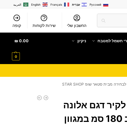
Русский
עִבְרִית
Français
English
العربية
החשבון שלי
שירות לקוחות
קופה
רי חשמל למטבח
ניקיון
0.00
₪
0
לקיר דגם אלונה
ALONA ברוחב 180 סמ במגוון