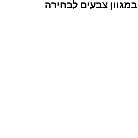
לה לקיר דגם אלונה ALONA ברוחב 180 סמ במגוון צבעים לבחירה