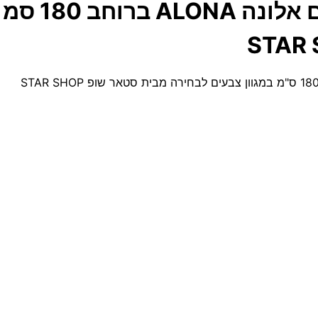
מזנון צף נת