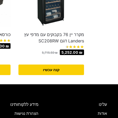
מקרר יין 76 בקבוקים עם מדפי עץ
כורסא 
Landers דגם SC208RW
.00
₪
5,252.00
₪
5,715.59
₪
קנה עכשיו
עלינו
מידע ללקוחותינו
אודות
הצהרת נגישות