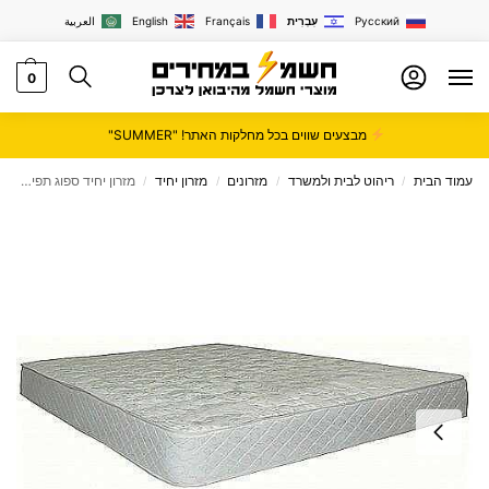
Русский
עִבְרִית
Français
English
العربية
0
מבצעים שווים בכל מחלקות האתר! "SUMMER"
עמוד הבית
ריהוט לבית ולמשרד
מזרונים
מזרון יחיד
מזרון יחיד ספוג תפירת קווליט עם בד סאטן ברמה הכי גבוה עובי 20 ס"מ
/
/
/
/