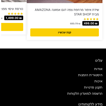
כורסת עיסוי מפנק
שידת איפור מרחפת צפה דגם אמזונה AMAZONA
מבית STAR SHOP
1,499.00
₪
0
₪
499.00
₪
685.79
₪
קנה עכשיו
עלינו
אודות
היסטורית הזמנות
איכות
תקנון פרטיות
הרשמה למועדון הלקוחות
מידע ללקוחותינו