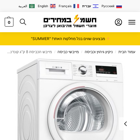
Русский
עִבְרִית
Français
English
العربية
0
מבצעים שווים בכל מחלקות האתר! "SUMMER"
עמוד הבית
ניקיון גיהוץ וכביסה
מייבשי כביסה
מייבש הכביסה 8 ק"ג קונדנסור Bosch עם טכנולוגיית HEAD PUMP דגם WTR85V0TPL
/
/
/