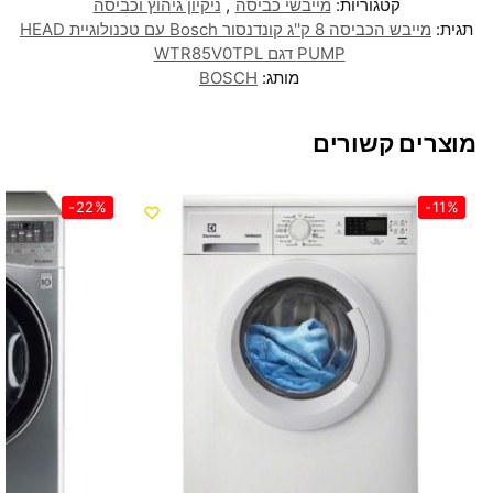
קטגוריות:
מייבשי כביסה
,
ניקיון גיהוץ וכביסה
תגית:
מייבש הכביסה 8 ק''ג קונדנסור Bosch עם טכנולוגיית HEAD
PUMP דגם WTR85V0TPL
מותג:
BOSCH
מוצרים קשורים
-22%
-11%