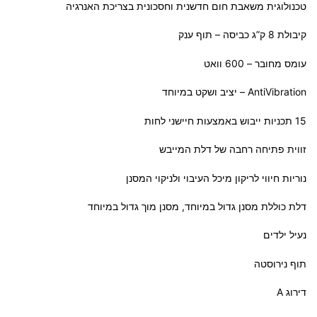
טכנולוגית משאבת חום חדשנית וחסכונית בצריכת האנרגיה
קיבולת 8 ק”ג כביסה – תוף ענק
עומס מחובר – 600 וואט
AntiVibration – יציב ושקט במיוחד
15 תכניות ייבוש באמצעות חיישני לחות
זווית פתיחה רחבה של דלת המייבש
נוריות חיווי לריקון מיכל העיבוי ולניקוי המסנן
דלת כוללת מסנן גדול במיוחד, מסנן מוך גדול במיוחד
נעיל ילדים
תוף נירוסטה
דירוג A