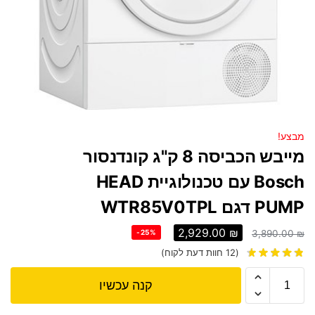
מבצע!
מייבש הכביסה 8 ק"ג קונדנסור
Bosch עם טכנולוגיית HEAD
PUMP דגם WTR85V0TPL
2,929.00
₪
-25%
3,890.00
₪
(
12
חוות דעת לקוח)
קנה עכשיו