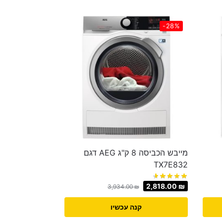
-28%
מייבש הכביסה 8 ‏ק"ג AEG דגם
TX7E832
2,818.00
₪
3,934.00
₪
קנה עכשיו