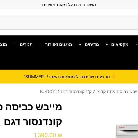
משלוח חינם על מאות מוצרים
מקפיאים
מדיחים
מזגנים ואוורור
תנורים
מוצ
מבצעים שווים בכל מחלקות האתר! "SUMMER"
בש כביסה פתח קדמי 7 ק”ג קונדנסור דגם FJ-DC7T1
קונדנסור דגם FJ-DC7T1
1,390.00
₪