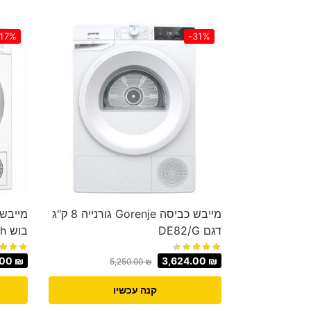
-17%
-31%
מייבש כביסה Gorenje גורנייה 8 ק"ג
דגם DE82/G
בוש Bosch דגם WTH85222GB
.00
₪
3,624.00
₪
5,250.00
₪
קנה עכשיו