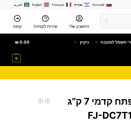
Русский
עִבְרִית
Français
English
العربية
החשבון שלי
שירות לקוחות
קופה
רי חשמל למטבח
ניקיון
0.00
₪
0
מייבש כביסה פתח קדמי 7 ק”ג