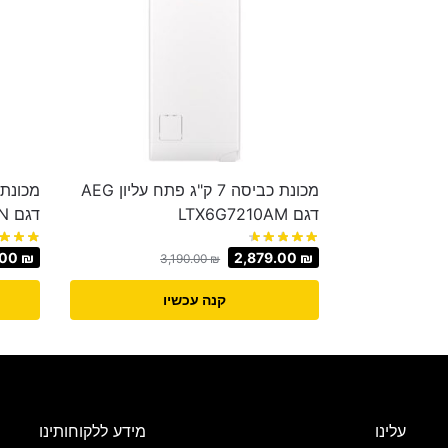
מכונת כביסה 7 ק"ג פתח עליון AEG
דגם LTX6G7210AM
דגם FH2J3TDN
.00
₪
2,879.00
₪
3,190.00
₪
קנה עכשיו
עלינו
מידע ללקוחותינו