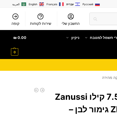
Русский
עִבְרִית
Français
English
العربية
החשבון שלי
שירות לקוחות
קופה
רי חשמל למטבח
ניקיון
0.00
₪
0
מייבש כביסה 7.5 קילו Zanussi
ZDV756N3WB גימור לבן –