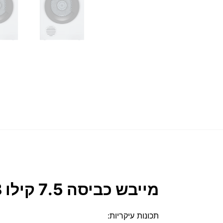
מייבש כביסה 7.5 קילו Zanussi ZDV756N3WB גימור לבן – יבואן רשמי
תכונות עיקריות: