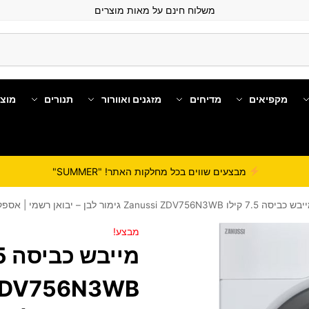
משלוח חינם על מאות מוצרים
מקפיאים
מדיחים
מזגנים ואוורור
תנורים
מוצ
מבצעים שווים בכל מחלקות האתר! "SUMMER"
יסה 7.5 קילו Zanussi ZDV756N3WB גימור לבן – יבואן רשמי | אספקה מהירה
מבצע!