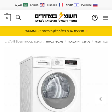
Русский
עִבְרִית
Français
English
العربية
0
מבצעים שווים בכל מחלקות האתר! "SUMMER"
עמוד הבית
ניקיון גיהוץ וכביסה
מייבשי כביסה
מייבש כביסה Bosch ‏8 ‏ק”ג בוש דגם WTH85V0GPL
/
/
/