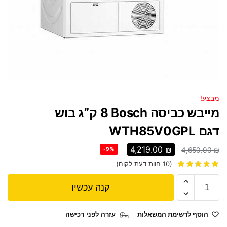
מבצע!
מייבש כביסה Bosch ‏8 ‏ק”ג בוש
דגם WTH85V0GPL
4,219.00
₪
-9%
4,650.00
₪
(
10
חוות דעת לקוח)
קנה עכשיו
הוסף לרשימת המשאלות
עזרה לפני רכישה