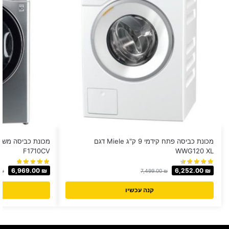
מכונת כביסה ‏פתח קידמי 9 ק"ג Miele דגם
F1710CV
WWG120 XL
6,969.00
₪
6,252.00
₪
₪
7,499.00
₪
קנה עכשיו