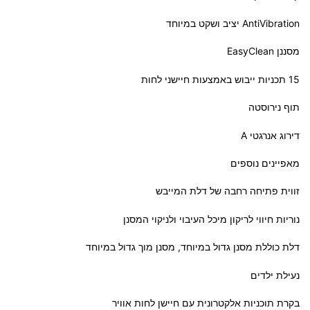
AntiVibration יציב ושקט במיוחד
מסננן EasyClean
15 תכניות ייבוש באמצעות חיישני לחות
תוף נירוסטה
דירוג אנרגטי A
מאפיינים נוספים
זווית פתיחה רחבה של דלת המייבש
נוריות חיווי לריקון מיכל העיבוי ולניקוי המסנן
דלת כוללת מסנן גדול במיוחד, מסנן מוך גדול במיוחד
נעילת ילדים
בקרת תוכניות אלקטרונית עם חיישן לחות אוויר