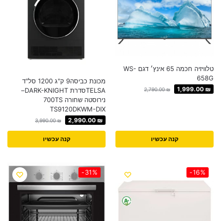
טלוויזיה חכמה 65 אינץ׳ דגם WS-
658G
מכונת כביסה9 ק"ג 1200 סל"ד
1,999.00
₪
TELSAסדרת DARK-KNIGHT–
2,790.00
₪
נירוסטה שחורה 700TS
TS9120DKWM-DIX
2,990.00
₪
3,990.00
₪
קנה עכשיו
קנה עכשיו
-31%
-16%