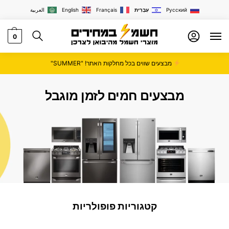
Русский
עִבְרִית
Français
English
العربية
0
מבצעים שווים בכל מחלקות האתר! "SUMMER"
מבצעים חמים לזמן מוגבל
קטגוריות פופולריות