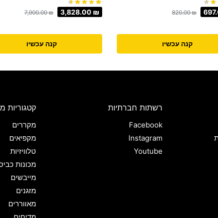
3,828.00
₪
697
7,900.00
₪
820.00
₪
קנה עכשיו
קנה עכשיו
רשתות חברתיות
קטגוריות מו
Facebook
מקררים
ת
Instagram
מקפיאים
Youtube
טלוויזיות
מכונות כביס
מייבשים
מזגנים
מאווררים
מדיחים