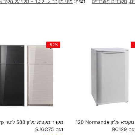
ם
,
מקררים משרדיים
תגית:
מיני מקרר 12 ליטר – תלוי על הקיר LANDERS דגם BCH12
-52%
-
מקרר מקפיא עליון Normande ‏120
מקרר מקפי
BC129
דגם SJGC75