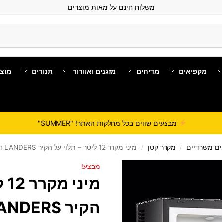
משלוח חינם על מאות מוצרים
מקפיאים
מדיחים
מזגנים ואוורור
תנורים
מוצ
מבצעים שווים בכל מחלקות האתר! "SUMMER"
ם משרדיים
מקרר קטן
מיני מקרר 12 ליטר – תלוי על הקיר LANDERS דגם BCH12
/
/
מבצע!
מי
הקיר LANDERS דגם BCH12