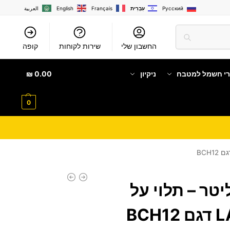
Русский
עִבְרִית
Français
English
العربية
החשבון שלי
שירות לקוחות
קופה
רי חשמל למטבח
ניקיון
0.00
₪
0
ני מקרר 12 ליטר – תלוי על